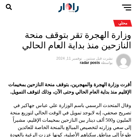
محلي
وزارة الهجرة تقر بتوقف منحة
النازحين منذ بداية العام الحالي
نشرت قبل
سنتين ,
نوفمبر 11, 2024
بواسطة
radar posts
أقرت وزارة الهجرة والمهجرين، بتوقف منحة النازحين بمخيمات
الإقليم منذ بداية العام الحالي وحتى الآن، وذلك لتوقف التمويل.
وقال المتحدث الرسمي باسم الوزارة علي عباس جهاكير في
تصريح صحفي، إنه لايوجد تمويل في الوقت الحالي لتوزيع منحة
المليون و500 ألف دينار بين النازحين بمخيمات الإقليم، مشيراً
إلى سعي وزارته لتخصيص المبالغ بالمنحة الخاصة للعائدين
طوعاً إلى مناطق سكناهم الأصلية، كونها عززت الرغبة بالعودة