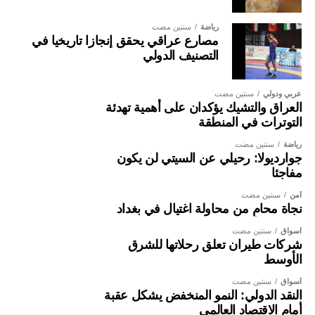
رياضة
سنتين مضت
مصارع عراقي يحقق إنجازا تاريخيا في
التصنيف الدولي
عربي ودولي
سنتين مضت
العراق والتشيك يؤكدان على أهمية تهدئة
التوترات في المنطقة
رياضة
سنتين مضت
جوارديولا: رحيلي عن السيتي لن يكون
مفاجئا
أمن
سنتين مضت
نجاة محامٍ من محاولة اغتيال في بغداد
أسواق
سنتين مضت
شركات طيران تعلق رحلاتها للشرق
الأوسط
أسواق
سنتين مضت
النقد الدولي: النمو المنخفض يشكل عقبة
أمام الاقتصاد العالمي