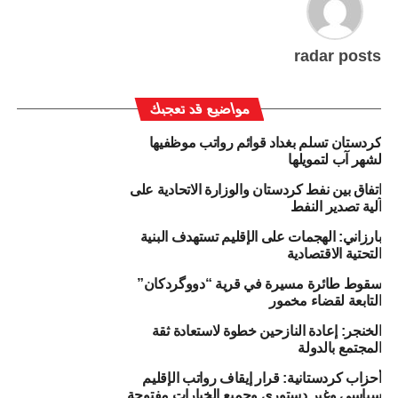
radar posts
مواضيع قد تعجبك
كردستان تسلم بغداد قوائم رواتب موظفيها
لشهر آب لتمويلها
اتفاق بين نفط كردستان والوزارة الاتحادية على
آلية تصدير النفط
بارزاني: الهجمات على الإقليم تستهدف البنية
التحتية الاقتصادية
سقوط طائرة مسيرة في قرية “دووگردكان”
التابعة لقضاء مخمور
الخنجر: إعادة النازحين خطوة لاستعادة ثقة
المجتمع بالدولة
أحزاب كردستانية: قرار إيقاف رواتب الإقليم
سياسي وغير دستوري وجميع الخيارات مفتوحة