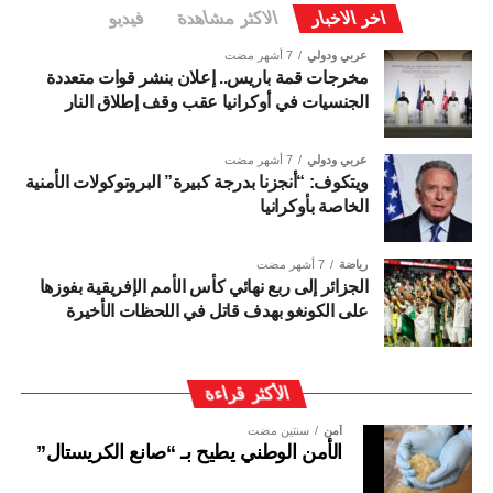
اخر الاخبار
الاكثر مشاهدة
فيديو
عربي ودولي
7 أشهر مضت
مخرجات قمة باريس.. إعلان بنشر قوات متعددة
الجنسيات في أوكرانيا عقب وقف إطلاق النار
عربي ودولي
7 أشهر مضت
ويتكوف: “أنجزنا بدرجة كبيرة” البروتوكولات الأمنية
الخاصة بأوكرانيا
رياضة
7 أشهر مضت
الجزائر إلى ربع نهائي كأس الأمم الإفريقية بفوزها
على الكونغو بهدف قاتل في اللحظات الأخيرة
الأكثر قراءة
أمن
سنتين مضت
الأمن الوطني يطيح بـ “صانع الكريستال”