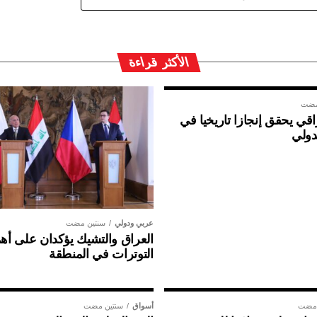
الأكثر قراءة
مضت
ي يحقق إنجازا تاريخيا في
دولي
عربي ودولي
سنتين مضت
العراق والتشيك يؤكدان على أهم
التوترات في المنطقة
 مضت
أسواق
سنتين مضت