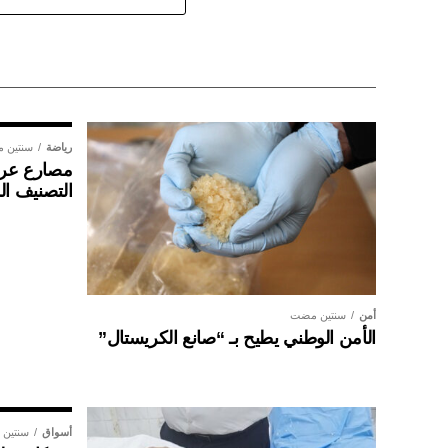
رياضة
سنتين 
مصارع عراق
التصنيف ال
أمن
سنتين مضت
الأمن الوطني يطيح بـ “صانع الكريستال”
أسواق
سنتين