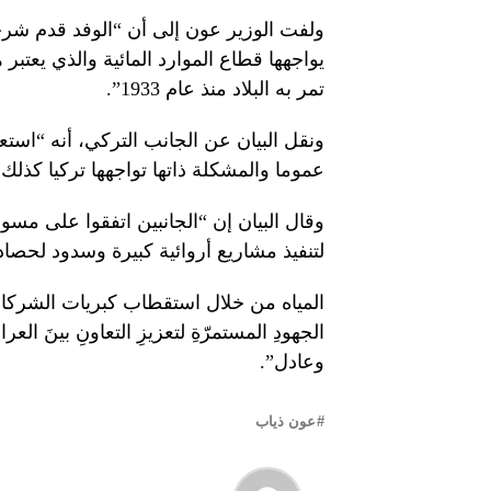
ولفت الوزير عون إلى أن “الوفد قدم شرحا
يواجهها قطاع الموارد المائية والذي يعتبر 
تمر به البلاد منذ عام 1933”.
ونقل البيان عن الجانب التركي، أنه “اس
عموما والمشكلة ذاتها تواجهها تركيا كذلك
وقال البيان إن “الجانبين اتفقوا على مسود
لتنفيذ مشاريع أروائية كبيرة وسدود لحصاد
المياه من خلال استقطاب كبريات الشركات ا
الجهودِ المستمرّةِ لتعزيزِ التعاونِ بينَ العرا
وعادل”.
عون ذياب