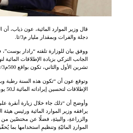
قال وزير الموارد المائية، عون ذياب، أن 
دجلة والفرات وبمقدار مليار م3/ثا.
ووفق بيان للوزارة تلقته “رادار بوست”، ف
الجانب التركي بزيادة الإطلاقات المائية ل
تشرين الأول والثاني، تكون بواقع 500م3/ثا لنهر دجلة و500م3/ثا لنهر الفرات”.
وتوقع عون أن “تكون هذه السنة رطبة وبدءا
الإطلاقات لتحسين إيراداته المائية لـ50 يوماً قادماً”.
وأوضح أن “ذلك جاء خلال زيارة أنقرة عل
يرافقه وزير الموارد المائية ورئيس هيئة ال
والزراعةِ، والبيئةِ، فضلًا عن مختصّين م
المواردِ المائيّةِ وتنظيمِ استخدامها بما يُحق