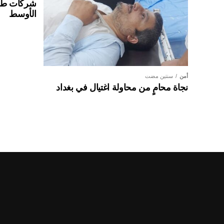
شركات طير
الأوسط
أمن
سنتين مضت
نجاة محامٍ من محاولة اغتيال في بغداد