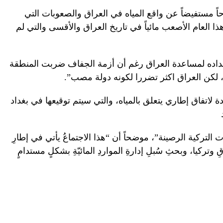
ً مستفيضاً عن واقع المياه في العراق والصعوبات التي
هذا العام الأصعب مائياً في تاريخ العراق والأقسى والتي لم
تعداده لمساعدة العراق رغم أن أزمة الجفاف ضربت المنطقة
، لكن العراق اكثر تضررا لكونه دولة مصب”.
ة لاتفاق إطاري يتعلق بالمياه، والتي سيتم توقيعها في بغداد
لتركية الرصينة”، موضحاً أن “هذا الاجتماعُ يأتي في إطارِ
قِ وتركيا، وبحثِ سُبلِ إدارةِ المواردِ المائيّةِ بشكلٍ مستدامٍ