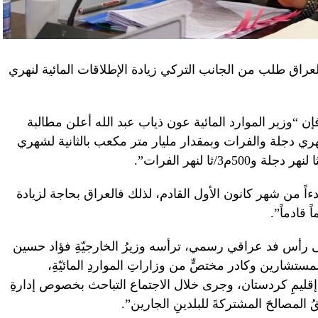
العراق طلب من الجانب التركي زيادة الإطلاقات المائية لنهري
إن “وزير الموارد المائية عون ذياب عبد الله أعلن مطالبة
نهري دجلة والفرات وبمقدار مليار متر مكعب بالثانية لشهري
ً من شهر كانون الأول القادم، لذلك فالعراق بحاجة لزيادة
ى رأس فد عراقي رسمي، ترأسه وزيرُ الخارجيّةِ فؤاد حسين
مستشارين وكادر مختصٍّ من وزاراتِ المواردِ المائيّةِ،
ن إقليمِ كردستان، وجرى خلال الاجتماع التباحث بخصوص إدارةِ
ّقُ المصالحَ المشتركةَ للبلدينِ الجارين”.