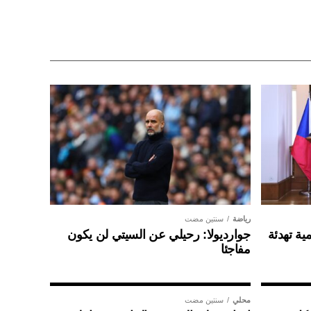
رياضة
سنتين مضت
ية تهدئة
جوارديولا: رحيلي عن السيتي لن يكون
مفاجئا
محلي
سنتين مضت