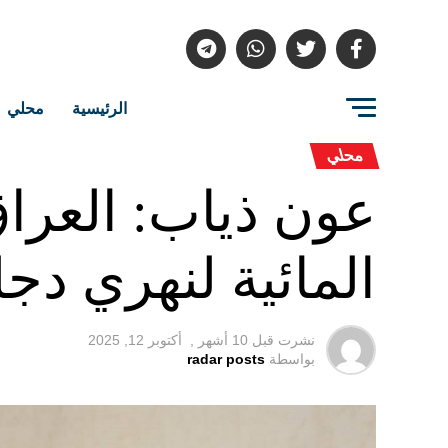
الرئيسية
محلي
محلي
عون ذياب: العراق
المائية لنهري دج
نشرت قبل
10 أشهر ,
أكتوبر 12, 2025
بواسطة
radar posts