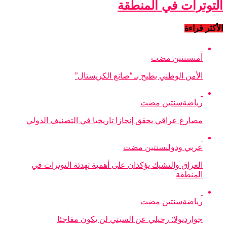
التوترات في المنطقة
الأكثر قراءة
أمن
سنتين مضت
الأمن الوطني يطيح بـ “صانع الكريستال”
رياضة
سنتين مضت
مصارع عراقي يحقق إنجازا تاريخيا في التصنيف الدولي
عربي ودولي
سنتين مضت
العراق والتشيك يؤكدان على أهمية تهدئة التوترات في
المنطقة
رياضة
سنتين مضت
جوارديولا: رحيلي عن السيتي لن يكون مفاجئا