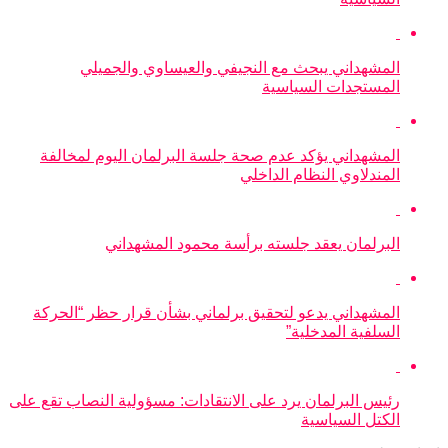
المشهداني يبحث مع النجيفي والعيساوي والجميلي
المستجدات السياسية
المشهداني يؤكد عدم صحة جلسة البرلمان اليوم لمخالفة
المندلاوي النظام الداخلي
البرلمان يعقد جلسته برأسة محمود المشهداني
المشهداني يدعو لتحقيق برلماني بشأن قرار حظر “الحركة
السلفية المدخلية”
رئيس البرلمان يرد على الانتقادات: مسؤولية النصاب تقع على
الكتل السياسية