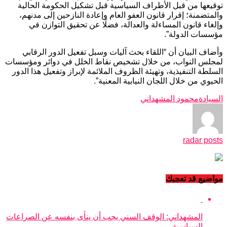
توقيعها من قبل الأطراف السياسية قبل تشكيل الحكومة الحالية
والمتضمنة؛ إقرار قانون العفو العام وإعادة النازحين إلى مدنهم،
وإلغاء قانون المساءلة والعدالة، فضلًا عن تحقيق التوازن في
مؤسسات الدولة”.
وأضاف البيان أن “اللقاء بحث آليات وسبل تفعيل الدور الرقابي
لمجلس النواب، من خلال تشخيص نقاط الخلل في دوائر ومؤسسات
السلطة التنفيذية، وتهيئة الظروف الملائمة لإبراز وتفعيل هذا الدور
الحيوي من خلال اللجان النيابية المعنية”.
السيادة
محمود المشهداني
radar posts
مواضيع قد تعجبك
المشهداني: الوقف السني يجب أن ينأى بنفسه عن الصراعات
السياسية