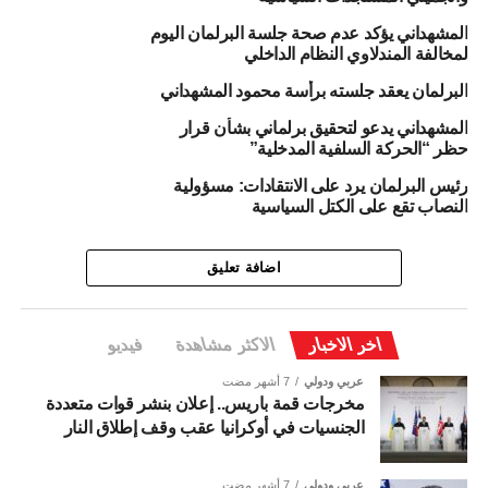
المشهداني يؤكد عدم صحة جلسة البرلمان اليوم
لمخالفة المندلاوي النظام الداخلي
البرلمان يعقد جلسته برأسة محمود المشهداني
المشهداني يدعو لتحقيق برلماني بشأن قرار
حظر “الحركة السلفية المدخلية”
رئيس البرلمان يرد على الانتقادات: مسؤولية
النصاب تقع على الكتل السياسية
اضافة تعليق
اخر الاخبار
الاكثر مشاهدة
فيديو
عربي ودولي
7 أشهر مضت
مخرجات قمة باريس.. إعلان بنشر قوات متعددة
الجنسيات في أوكرانيا عقب وقف إطلاق النار
عربي ودولي
7 أشهر مضت