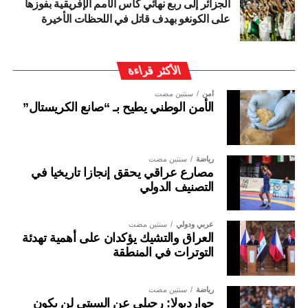
الجزائر إلى ربع نهائي كأس الأمم الإفريقية بفوزها
على الكونغو بهدف قاتل في اللحظات الأخيرة
الأكثر قراءة
أمن
سنتين مضت
الأمن الوطني يطيح بـ “صانع الكريستال”
رياضة
سنتين مضت
مصارع عراقي يحقق إنجازا تاريخيا في
التصنيف الدولي
عربي ودولي
سنتين مضت
العراق والتشيك يؤكدان على أهمية تهدئة
التوترات في المنطقة
رياضة
سنتين مضت
جوارديولا: رحيلي عن السيتي لن يكون