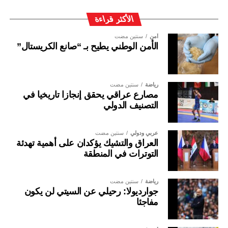
الأكثر قراءة
أمن
سنتين مضت
الأمن الوطني يطيح بـ “صانع الكريستال”
رياضة
سنتين مضت
مصارع عراقي يحقق إنجازا تاريخيا في
التصنيف الدولي
عربي ودولي
سنتين مضت
العراق والتشيك يؤكدان على أهمية تهدئة
التوترات في المنطقة
رياضة
سنتين مضت
جوارديولا: رحيلي عن السيتي لن يكون
مفاجئا