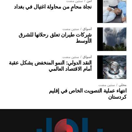
أمن
سنتين مضت
نجاة محامٍ من محاولة اغتيال في بغداد
أسواق
سنتين مضت
شركات طيران تعلق رحلاتها للشرق
الأوسط
أسواق
سنتين مضت
النقد الدولي: النمو المنخفض يشكل عقبة
أمام الاقتصاد العالمي
محلي
سنتين مضت
انتهاء عملية التصويت الخاص في إقليم
كردستان