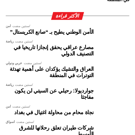
الأكثر قراءة
سنتين مضت
أمن
الأمن الوطني يطيح بـ “صانع الكريستال”
سنتين مضت
رياضة
مصارع عراقي يحقق إنجازا تاريخيا في
التصنيف الدولي
سنتين مضت
عربي ودولي
العراق والتشيك يؤكدان على أهمية تهدئة
التوترات في المنطقة
سنتين مضت
رياضة
جوارديولا: رحيلي عن السيتي لن يكون
مفاجئا
سنتين مضت
أمن
نجاة محامٍ من محاولة اغتيال في بغداد
سنتين مضت
أسواق
شركات طيران تعلق رحلاتها للشرق
الأوسط