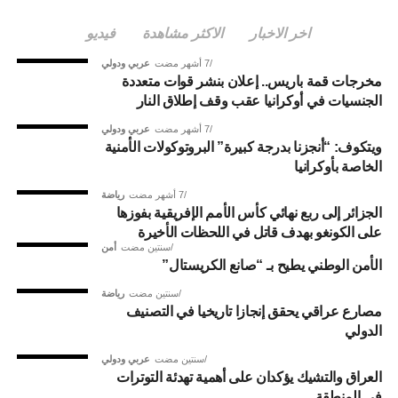
اخر الاخبار
الاكثر مشاهدة
فيديو
7 أشهر مضت
عربي ودولي
مخرجات قمة باريس.. إعلان بنشر قوات متعددة
الجنسيات في أوكرانيا عقب وقف إطلاق النار
7 أشهر مضت
عربي ودولي
ويتكوف: “أنجزنا بدرجة كبيرة” البروتوكولات الأمنية
الخاصة بأوكرانيا
7 أشهر مضت
رياضة
الجزائر إلى ربع نهائي كأس الأمم الإفريقية بفوزها
على الكونغو بهدف قاتل في اللحظات الأخيرة
سنتين مضت
أمن
الأمن الوطني يطيح بـ “صانع الكريستال”
سنتين مضت
رياضة
مصارع عراقي يحقق إنجازا تاريخيا في التصنيف
الدولي
سنتين مضت
عربي ودولي
العراق والتشيك يؤكدان على أهمية تهدئة التوترات
في المنطقة