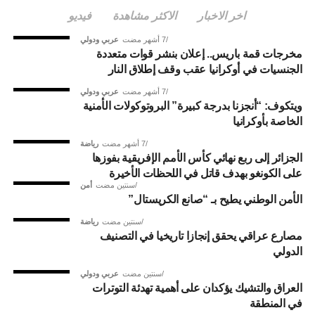
اخر الاخبار
الاكثر مشاهدة
فيديو
7 أشهر مضت
عربي ودولي
مخرجات قمة باريس.. إعلان بنشر قوات متعددة
الجنسيات في أوكرانيا عقب وقف إطلاق النار
7 أشهر مضت
عربي ودولي
ويتكوف: “أنجزنا بدرجة كبيرة” البروتوكولات الأمنية
الخاصة بأوكرانيا
7 أشهر مضت
رياضة
الجزائر إلى ربع نهائي كأس الأمم الإفريقية بفوزها
على الكونغو بهدف قاتل في اللحظات الأخيرة
سنتين مضت
أمن
الأمن الوطني يطيح بـ “صانع الكريستال”
سنتين مضت
رياضة
مصارع عراقي يحقق إنجازا تاريخيا في التصنيف
الدولي
سنتين مضت
عربي ودولي
العراق والتشيك يؤكدان على أهمية تهدئة التوترات
في المنطقة