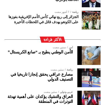
رياضة
7 أشهر مضت
الجزائر إلى ربع نهائي كأس الأمم الإفريقية بفوزها
على الكونغو بهدف قاتل في اللحظات الأخيرة
الأكثر قراءة
أمن
سنتين مضت
الأمن الوطني يطيح بـ “صانع الكريستال”
رياضة
سنتين مضت
مصارع عراقي يحقق إنجازا تاريخيا في
التصنيف الدولي
عربي ودولي
سنتين مضت
العراق والتشيك يؤكدان على أهمية تهدئة
التوترات في المنطقة