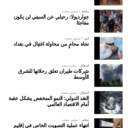
رياضة
سنتين مضت
جوارديولا: رحيلي عن السيتي لن يكون
مفاجئا
أمن
سنتين مضت
نجاة محامٍ من محاولة اغتيال في بغداد
أسواق
سنتين مضت
شركات طيران تعلق رحلاتها للشرق
الأوسط
أسواق
سنتين مضت
النقد الدولي: النمو المنخفض يشكل عقبة
أمام الاقتصاد العالمي
محلي
سنتين مضت
انتهاء عملية التصويت الخاص في إقليم