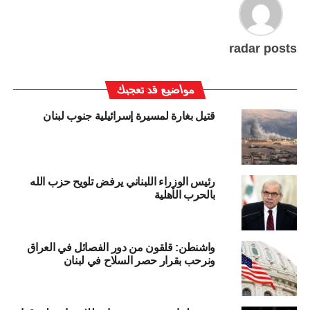
radar posts
مواضيع قد تعجبك
قتيل بغارة لمسيرة إسرائيلية جنوب لبنان
رئيس الوزراء اللبناني يرفض تلويح حزب الله
بالحرب الأهلية
واشنطن: قلقون من دور الفصائل في العراق
ونرحب بقرار حصر السلاح في لبنان