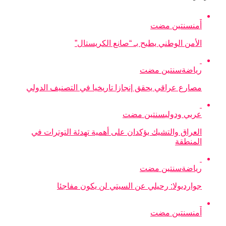
أمن
سنتين مضت
الأمن الوطني يطيح بـ “صانع الكريستال”
رياضة
سنتين مضت
مصارع عراقي يحقق إنجازا تاريخيا في التصنيف الدولي
عربي ودولي
سنتين مضت
العراق والتشيك يؤكدان على أهمية تهدئة التوترات في
المنطقة
رياضة
سنتين مضت
جوارديولا: رحيلي عن السيتي لن يكون مفاجئا
أمن
سنتين مضت