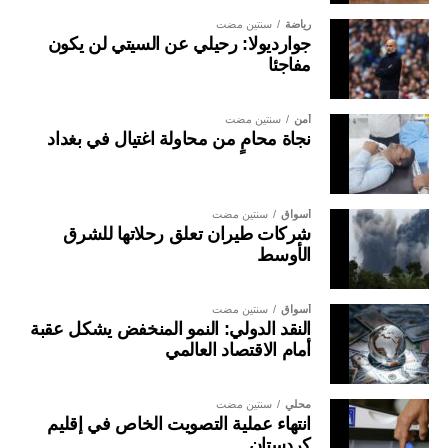
رياضة
سنتين مضت
جوارديولا: رحيلي عن السيتي لن يكون
مفاجئا
أمن
سنتين مضت
نجاة محامٍ من محاولة اغتيال في بغداد
أسواق
سنتين مضت
شركات طيران تعلق رحلاتها للشرق
الأوسط
أسواق
سنتين مضت
النقد الدولي: النمو المنخفض يشكل عقبة
أمام الاقتصاد العالمي
محلي
سنتين مضت
انتهاء عملية التصويت الخاص في إقليم
كردستان