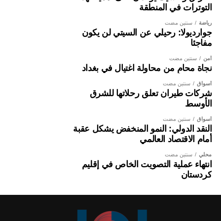
التوترات في المنطقة
رياضة
سنتين مضت
جوارديولا: رحيلي عن السيتي لن يكون
مفاجئا
أمن
سنتين مضت
نجاة محامٍ من محاولة اغتيال في بغداد
أسواق
سنتين مضت
شركات طيران تعلق رحلاتها للشرق
الأوسط
أسواق
سنتين مضت
النقد الدولي: النمو المنخفض يشكل عقبة
أمام الاقتصاد العالمي
محلي
سنتين مضت
انتهاء عملية التصويت الخاص في إقليم
كردستان