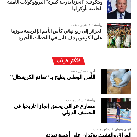
ويتكوف: “أنجزنا بدرجة كبيرة” البروتوكولات الأمنية
الخاصة بأوكرانيا
رياضة
7 أشهر مضت
الجزائر إلى ربع نهائي كأس الأمم الإفريقية بفوزها
على الكونغو بهدف قاتل في اللحظات الأخيرة
الأكثر قراءة
أمن
سنتين مضت
الأمن الوطني يطيح بـ “صانع الكريستال”
رياضة
سنتين مضت
مصارع عراقي يحقق إنجازا تاريخيا في
التصنيف الدولي
عربي ودولي
سنتين مضت
العراق والتشيك يؤكدان على أهمية تهدئة