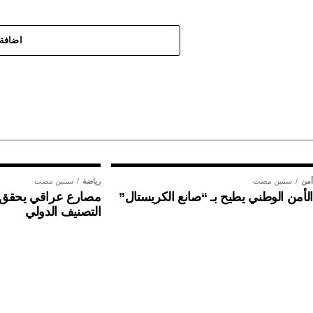
اضافة 
أمن
سنتين مضت
رياضة
سنتين مضت
الأمن الوطني يطيح بـ “صانع الكريستال”
مصارع عراقي يحقق إن
التصنيف الدولي