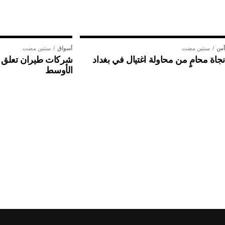
أمن
سنتين مضت
أسواق
سنتين مضت
نجاة محامٍ من محاولة اغتيال في بغداد
شركات طيران تعلق ر
الأوسط