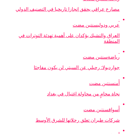
مصارع عراقي يحقق إنجازا تاريخيا في التصنيف الدولي
عربي ودولي
سنتين مضت
العراق والتشيك يؤكدان على أهمية تهدئة التوترات في
المنطقة
رياضة
سنتين مضت
جوارديولا: رحيلي عن السيتي لن يكون مفاجئا
أمن
سنتين مضت
نجاة محامٍ من محاولة اغتيال في بغداد
أسواق
سنتين مضت
شركات طيران تعلق رحلاتها للشرق الأوسط