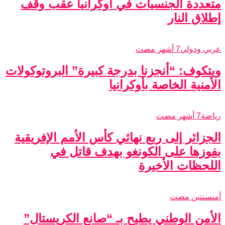
متعددة الجنسيات في أوكرانيا عقب وقف
إطلاق النار
عربي ودولي
7 أشهر مضت
ويتكوف: “أنجزنا بدرجة كبيرة” البروتوكولات
الأمنية الخاصة بأوكرانيا
رياضة
7 أشهر مضت
الجزائر إلى ربع نهائي كأس الأمم الإفريقية
بفوزها على الكونغو بهدف قاتل في
اللحظات الأخيرة
أمن
سنتين مضت
الأمن الوطني يطيح بـ “صانع الكريستال”