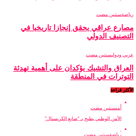
رياضة
سنتين مضت
مصارع عراقي يحقق إنجازا تاريخيا في
التصنيف الدولي
عربي ودولي
سنتين مضت
العراق والتشيك يؤكدان على أهمية تهدئة
التوترات في المنطقة
الأكثر قراءة
أمن
سنتين مضت
الأمن الوطني يطيح بـ “صانع الكريستال”
رياضة
سنتين مضت