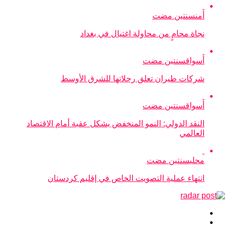
أمن
سنتين مضت
نجاة محامٍ من محاولة اغتيال في بغداد
أسواق
سنتين مضت
شركات طيران تعلق رحلاتها للشرق الأوسط
أسواق
سنتين مضت
النقد الدولي: النمو المنخفض يشكل عقبة أمام الاقتصاد
العالمي
محلي
سنتين مضت
انتهاء عملية التصويت الخاص في إقليم كردستان