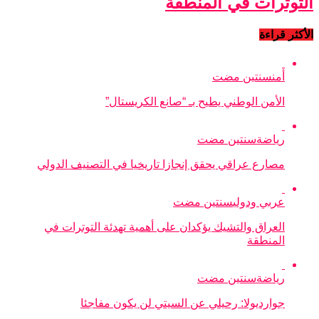
التوترات في المنطقة
الأكثر قراءة
أمن
سنتين مضت
الأمن الوطني يطيح بـ “صانع الكريستال”
رياضة
سنتين مضت
مصارع عراقي يحقق إنجازا تاريخيا في التصنيف الدولي
عربي ودولي
سنتين مضت
العراق والتشيك يؤكدان على أهمية تهدئة التوترات في
المنطقة
رياضة
سنتين مضت
جوارديولا: رحيلي عن السيتي لن يكون مفاجئا