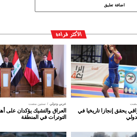
اضافة تعليق
الأكثر قراءة
مضت
عربي ودولي
سنتين مضت
ي يحقق إنجازا تاريخيا في
العراق والتشيك يؤكدان على أهم
دولي
التوترات في المنطقة