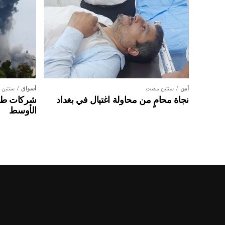
أمن
سنتين مضت
أسواق
سنتين
نجاة محامٍ من محاولة اغتيال في بغداد
شركات طير
الأوسط