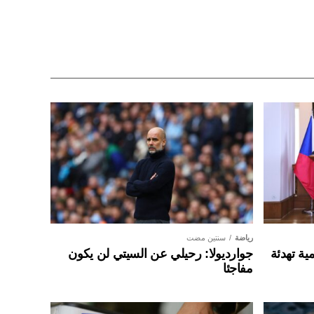
رياضة
سنتين مضت
ية تهدئة
جوارديولا: رحيلي عن السيتي لن يكون
مفاجئا