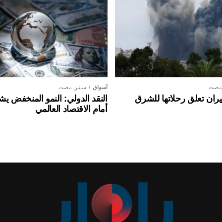
 مضت
أسواق
سنتين مضت
ان تعلق رحلاتها للشرق
النقد الدولي: النمو المنخفض ي
أمام الاقتصاد العالمي