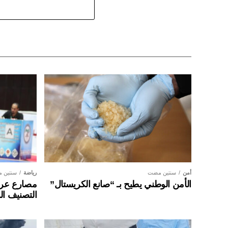
أمن
سنتين مضت
رياضة
سنتين 
الأمن الوطني يطيح بـ “صانع الكريستال”
مصارع عراق
التصنيف ال