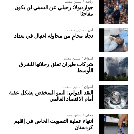
رياضة
سنتين مضت
جوارديولا: رحيلي عن السيتي لن يكون
مفاجئا
أمن
سنتين مضت
نجاة محامٍ من محاولة اغتيال في بغداد
أسواق
سنتين مضت
شركات طيران تعلق رحلاتها للشرق
الأوسط
أسواق
سنتين مضت
النقد الدولي: النمو المنخفض يشكل عقبة
أمام الاقتصاد العالمي
محلي
سنتين مضت
انتهاء عملية التصويت الخاص في إقليم
كردستان