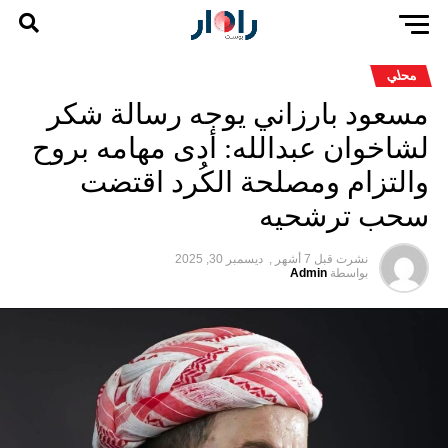
محلي
مسعود بارزاني يوجه رسالة شكر
لشاخوان عبدالله: أدى مهامه بروح
والتزام ومصلحة الكُرد اقتضت
سحب ترشحيه
نشرت قبل
7 أشهر ,
ديسمبر 30, 2025
بواسطة
Admin