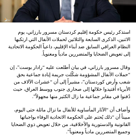
استذكر رئيس حكومة إقليم كردستان مسرور بارزاني، يوم
الاثنين، الذكرى السابعة والثلاثين لحملات الأنفال التي ارتكبها
النظام العراقي السابق ضد أبناء الإقليم، داعياً الحكومة الاتحادية
إلى تعويض الضحايا والمتضررين مادياً ومعنوياً.
وقال مسرور بارزاني، في بيان أطلعت عليه “رادار بوست”، إن
“حملات الأنفال المشؤومة شكّلت جريمة إبادة جماعية بحق
شعب وأرض كوردستان”، مشيراً إلى أن “عشرات الآلاف من
الأبرياء اُقتيدوا خلالها إلى صحارى جنوب ووسط العراق، حيث
دُفنوا في مقابر جماعية ما زال الكثير منها مجهولاً”.
وأضاف أن “الآثار المأساوية للأنفال ما تزال ماثلة حتى اليوم،
مبيناً أن “ذلك يُحتم على الحكومة الاتحادية الوفاء بواجباتها
القانونية والدستورية والأخلاقية، من خلال تعويض ذوي الضحايا
وجميع المتضررين مادياً ومعنوياً”.