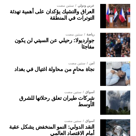
عربي ودولي
سنتين مضت
العراق والتشيك يؤكدان على أهمية تهدئة
التوترات في المنطقة
رياضة
سنتين مضت
جوارديولا: رحيلي عن السيتي لن يكون
مفاجئا
أمن
سنتين مضت
نجاة محامٍ من محاولة اغتيال في بغداد
أسواق
سنتين مضت
شركات طيران تعلق رحلاتها للشرق
الأوسط
أسواق
سنتين مضت
النقد الدولي: النمو المنخفض يشكل عقبة
أمام الاقتصاد العالمي