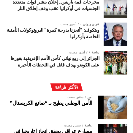
مخرجات قمة باريس.. إعلان بنشر قوات متعددة
الجنسيات في أوكرانيا عقب وقف إطلاق النار
عربي ودولي
7 أشهر مضت
ويتكوف: “أنجزنا بدرجة كبيرة” البروتوكولات الأمنية
الخاصة بأوكرانيا
رياضة
7 أشهر مضت
الجزائر إلى ربع نهائي كأس الأمم الإفريقية بفوزها
على الكونغو بهدف قاتل في اللحظات الأخيرة
الأكثر قراءة
أمن
سنتين مضت
الأمن الوطني يطيح بـ “صانع الكريستال”
رياضة
سنتين مضت
مصارع عراقي يحقق إنجازا تاريخيا في