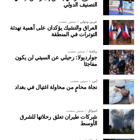
التصنيف الدولي
عربي ودولي
سنتين مضت
العراق والتشيك يؤكدان على أهمية تهدئة
التوترات في المنطقة
رياضة
سنتين مضت
جوارديولا: رحيلي عن السيتي لن يكون
مفاجئا
أمن
سنتين مضت
نجاة محامٍ من محاولة اغتيال في بغداد
أسواق
سنتين مضت
شركات طيران تعلق رحلاتها للشرق
الأوسط