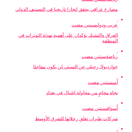
مصارع عراقي يحقق إنجازا تاريخيا في التصنيف الدولي
عربي ودولي
سنتين مضت
العراق والتشيك يؤكدان على أهمية تهدئة التوترات في
المنطقة
رياضة
سنتين مضت
جوارديولا: رحيلي عن السيتي لن يكون مفاجئا
أمن
سنتين مضت
نجاة محامٍ من محاولة اغتيال في بغداد
أسواق
سنتين مضت
شركات طيران تعلق رحلاتها للشرق الأوسط