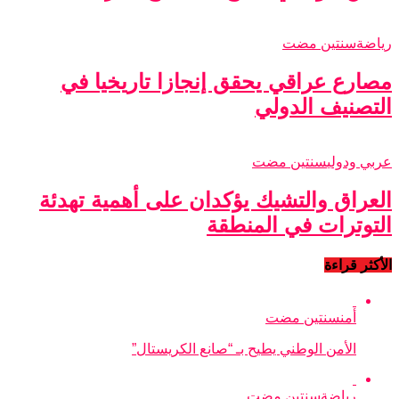
رياضة
سنتين مضت
مصارع عراقي يحقق إنجازا تاريخيا في
التصنيف الدولي
عربي ودولي
سنتين مضت
العراق والتشيك يؤكدان على أهمية تهدئة
التوترات في المنطقة
الأكثر قراءة
أمن
سنتين مضت
الأمن الوطني يطيح بـ “صانع الكريستال”
رياضة
سنتين مضت