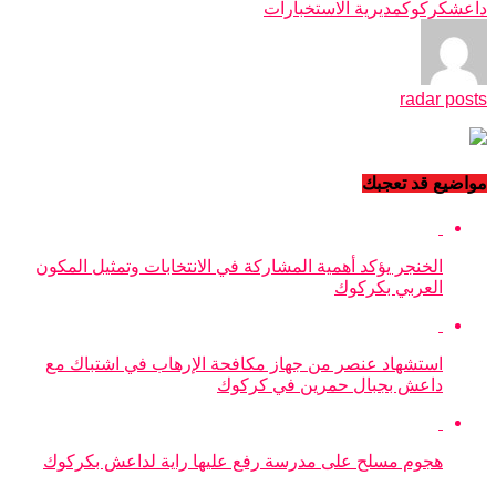
داعش
كركوك
مديرية الاستخبارات
radar posts
مواضيع قد تعجبك
الخنجر يؤكد أهمية المشاركة في الانتخابات وتمثيل المكون
العربي بكركوك
استشهاد عنصر من جهاز مكافحة الإرهاب في اشتباك مع
داعش بجبال حمرين في كركوك
هجوم مسلح على مدرسة رفع عليها راية لداعش بكركوك