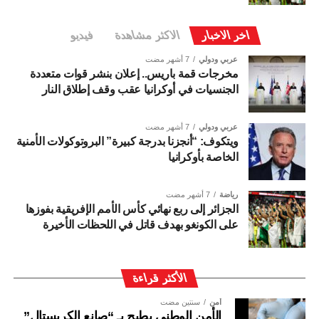
اخر الاخبار
الاكثر مشاهدة
فيديو
عربي ودولي
7 أشهر مضت
مخرجات قمة باريس.. إعلان بنشر قوات متعددة
الجنسيات في أوكرانيا عقب وقف إطلاق النار
عربي ودولي
7 أشهر مضت
ويتكوف: “أنجزنا بدرجة كبيرة” البروتوكولات الأمنية
الخاصة بأوكرانيا
رياضة
7 أشهر مضت
الجزائر إلى ربع نهائي كأس الأمم الإفريقية بفوزها
على الكونغو بهدف قاتل في اللحظات الأخيرة
الأكثر قراءة
أمن
سنتين مضت
الأمن الوطني يطيح بـ “صانع الكريستال”