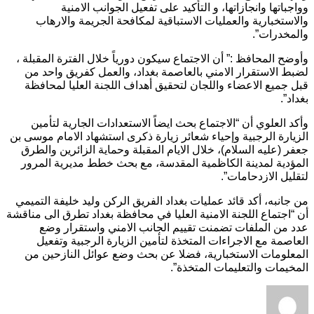
وواجباتها وانجازاتها، و التأكيد على تفعيل الجوانب الامنية
والاستخبارية والعمليات الاستباقية لمكافحة الجريمة والارهاب
والمخدرات”.
وأوضح المحافظ :” أن الاجتماع سيكون دورياً خلال الفترة المقبلة ،
لضبط الاستقرار الامني بالعاصمة بغداد، والعمل كفريق واحد من
قبل جميع الاعضاء واللجان لتحقيق أهداف اللجنة العليا لمحافظة
بغداد”.
وأكد العلوي أن “الاجتماع بحث ايضاً الاستعدادات الجارية لتأمين
الزيارة الرجبية وإحياء شعائر زيارة ذكرى استشهاد الامام موسى بن
جعفر (عليه السلام)، خلال الايام المقبلة وحماية الزائرين والطرق
المؤدية لمدينة الكاظمية المقدسة، مع بحث خطط مديرية المرور
لتقليل الازدحامات”.
من جانبه، أكد قائد عمليات بغداد الفريق الركن وليد خليفة التميمي
أن “اجتماع اللجنة الامنية العليا في محافظة بغداد تطرق الى مناقشة
عدد من الملفات تضمنت تقييم الجانب الامني واستقرار وضع
العاصمة مع الاجراءات المتخذة لتأمين الزيارة الرجبية وتفعيل
المعلومات الاستخبارية، فضلا عن بحث وضع عوائل النازحين من
المخيمات والتعليمات المتخذة”.