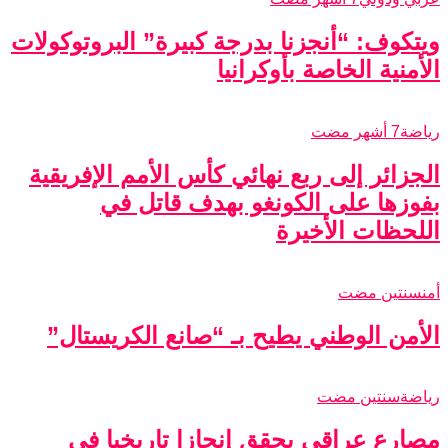
ويتكوف: “أنجزنا بدرجة كبيرة” البروتوكولات
الأمنية الخاصة بأوكرانيا
رياضة
7 أشهر مضت
الجزائر إلى ربع نهائي كأس الأمم الإفريقية
بفوزها على الكونغو بهدف قاتل في
اللحظات الأخيرة
أمن
سنتين مضت
الأمن الوطني يطيح بـ “صانع الكريستال”
رياضة
سنتين مضت
مصارع عراقي يحقق إنجازا تاريخيا في