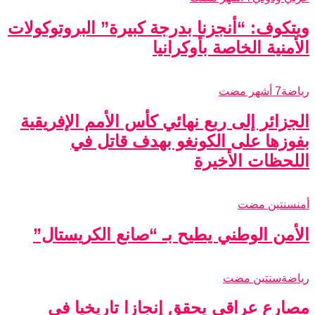
ويتكوف: “أنجزنا بدرجة كبيرة” البروتوكولات
الأمنية الخاصة بأوكرانيا
رياضة
7 أشهر مضت
الجزائر إلى ربع نهائي كأس الأمم الإفريقية
بفوزها على الكونغو بهدف قاتل في
اللحظات الأخيرة
أمن
سنتين مضت
الأمن الوطني يطيح بـ “صانع الكريستال”
رياضة
سنتين مضت
مصارع عراقي يحقق إنجازا تاريخيا في