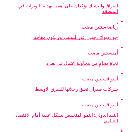
العراق والتشيك يؤكدان على أهمية تهدئة التوترات في
المنطقة
رياضة
سنتين مضت
جوارديولا: رحيلي عن السيتي لن يكون مفاجئا
أمن
سنتين مضت
نجاة محامٍ من محاولة اغتيال في بغداد
أسواق
سنتين مضت
شركات طيران تعلق رحلاتها للشرق الأوسط
أسواق
سنتين مضت
النقد الدولي: النمو المنخفض يشكل عقبة أمام الاقتصاد
العالمي