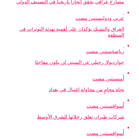
مصارع عراقي يحقق إنجازا تاريخيا في التصنيف الدولي
عربي ودولي
سنتين مضت
العراق والتشيك يؤكدان على أهمية تهدئة التوترات في
المنطقة
رياضة
سنتين مضت
جوارديولا: رحيلي عن السيتي لن يكون مفاجئا
أمن
سنتين مضت
نجاة محامٍ من محاولة اغتيال في بغداد
أسواق
سنتين مضت
شركات طيران تعلق رحلاتها للشرق الأوسط
أسواق
سنتين مضت