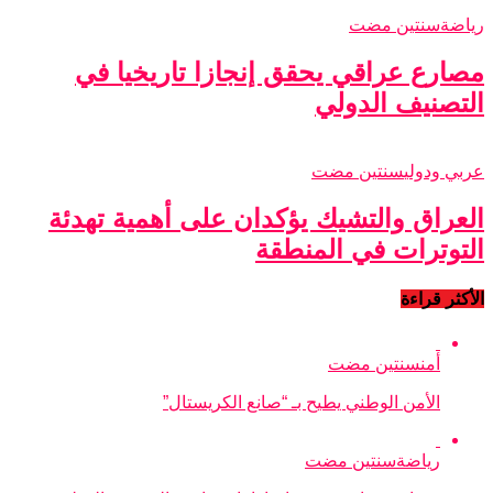
رياضة
سنتين مضت
مصارع عراقي يحقق إنجازا تاريخيا في
التصنيف الدولي
عربي ودولي
سنتين مضت
العراق والتشيك يؤكدان على أهمية تهدئة
التوترات في المنطقة
الأكثر قراءة
أمن
سنتين مضت
الأمن الوطني يطيح بـ “صانع الكريستال”
رياضة
سنتين مضت