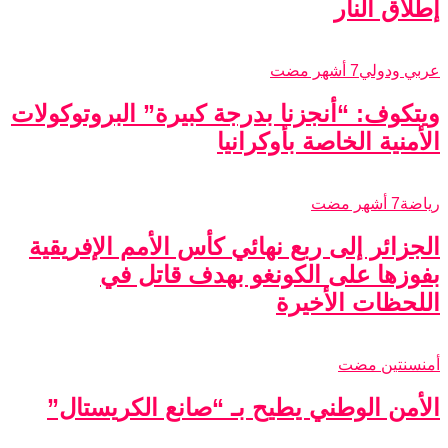
إطلاق النار
عربي ودولي
7 أشهر مضت
ويتكوف: “أنجزنا بدرجة كبيرة” البروتوكولات
الأمنية الخاصة بأوكرانيا
رياضة
7 أشهر مضت
الجزائر إلى ربع نهائي كأس الأمم الإفريقية
بفوزها على الكونغو بهدف قاتل في
اللحظات الأخيرة
أمن
سنتين مضت
الأمن الوطني يطيح بـ “صانع الكريستال”