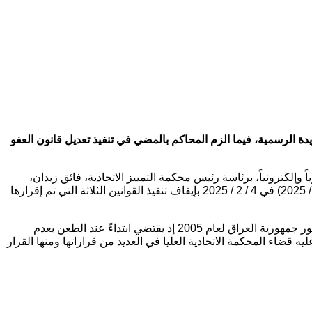
دة الرسمية، فيما الزم المحاكم بالمضي في تنفيذ تعديل قانون العفو
وإلكترونياً، برئاسة رئيس محكمة التمييز الاتحادية، فائق زيدان،
وتمت خلال الجلسة مناقشة موضوع الأمر الولائي الصادر من المحكمة الاتحادية ذي العدد (3) وموحداته 4 و18 و 19 و 21 / اتحادية / أمر ولائي / 2025) في 4 / 2 / 2025 بإيقاف تنفيذ القوانين الثلاثة التي تم إقرارها
وتابع البيان، أن “المجلس توصل الى أن موضوع نفاذ القوانين والطعن بعدم دستوريتها تمت معالجته بأحكام المادتين (93/أولاً) و (129) من دستور جمهورية العراق لعام 2005 إذ يقتضي ابتداءً عند الطعن بعدم
قضاء المحكمة الاتحادية العليا في العديد من قراراتها ومنها القرار