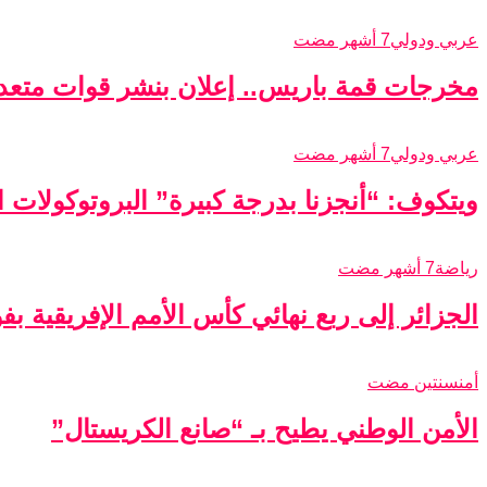
عربي ودولي
7 أشهر مضت
مخرجات قمة باريس.. إعلان بنشر قوات متعدد
عربي ودولي
7 أشهر مضت
ويتكوف: “أنجزنا بدرجة كبيرة” البروتوكولات الأ
رياضة
7 أشهر مضت
الجزائر إلى ربع نهائي كأس الأمم الإفريقية ب
أمن
سنتين مضت
الأمن الوطني يطيح بـ “صانع الكريستال”