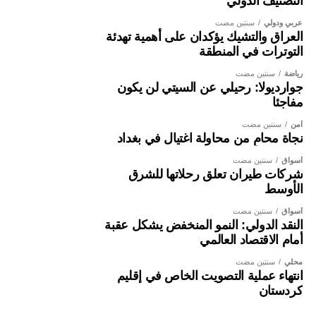
التصنيف الدولي
عربي ودولي
سنتين مضت
العراق والتشيك يؤكدان على أهمية تهدئة
التوترات في المنطقة
رياضة
سنتين مضت
جوارديولا: رحيلي عن السيتي لن يكون
مفاجئا
أمن
سنتين مضت
نجاة محامٍ من محاولة اغتيال في بغداد
أسواق
سنتين مضت
شركات طيران تعلق رحلاتها للشرق
الأوسط
أسواق
سنتين مضت
النقد الدولي: النمو المنخفض يشكل عقبة
أمام الاقتصاد العالمي
محلي
سنتين مضت
انتهاء عملية التصويت الخاص في إقليم
كردستان