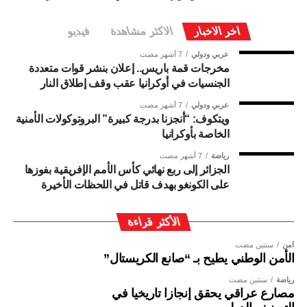
اخر الاخبار
الاكثر مشاهدة
فيديو
عربي ودولي
7 أشهر مضت
مخرجات قمة باريس.. إعلان بنشر قوات متعددة
الجنسيات في أوكرانيا عقب وقف إطلاق النار
عربي ودولي
7 أشهر مضت
ويتكوف: “أنجزنا بدرجة كبيرة” البروتوكولات الأمنية
الخاصة بأوكرانيا
رياضة
7 أشهر مضت
الجزائر إلى ربع نهائي كأس الأمم الإفريقية بفوزها
على الكونغو بهدف قاتل في اللحظات الأخيرة
الأكثر قراءة
أمن
سنتين مضت
الأمن الوطني يطيح بـ “صانع الكريستال”
رياضة
سنتين مضت
مصارع عراقي يحقق إنجازا تاريخيا في