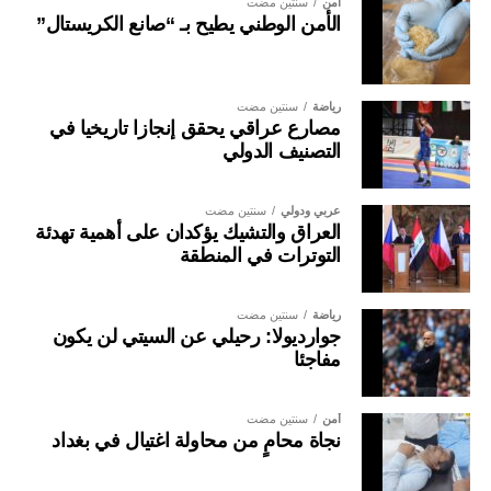
أمن
سنتين مضت
الأمن الوطني يطيح بـ “صانع الكريستال”
رياضة
سنتين مضت
مصارع عراقي يحقق إنجازا تاريخيا في
التصنيف الدولي
عربي ودولي
سنتين مضت
العراق والتشيك يؤكدان على أهمية تهدئة
التوترات في المنطقة
رياضة
سنتين مضت
جوارديولا: رحيلي عن السيتي لن يكون
مفاجئا
أمن
سنتين مضت
نجاة محامٍ من محاولة اغتيال في بغداد