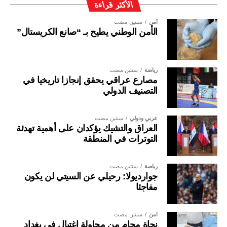
الأكثر قراءة
أمن
سنتين مضت
الأمن الوطني يطيح بـ “صانع الكريستال”
رياضة
سنتين مضت
مصارع عراقي يحقق إنجازا تاريخيا في
التصنيف الدولي
عربي ودولي
سنتين مضت
العراق والتشيك يؤكدان على أهمية تهدئة
التوترات في المنطقة
رياضة
سنتين مضت
جوارديولا: رحيلي عن السيتي لن يكون
مفاجئا
أمن
سنتين مضت
نجاة محامٍ من محاولة اغتيال في بغداد