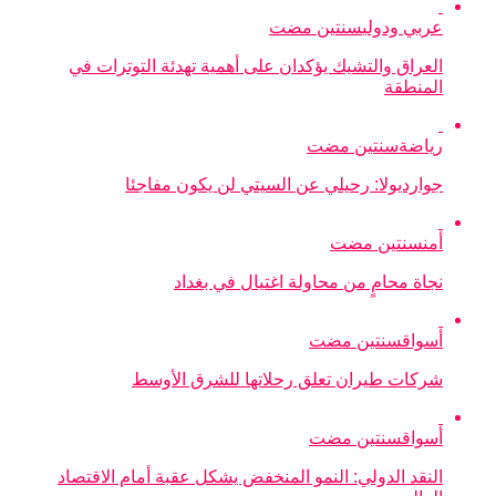
عربي ودولي
سنتين مضت
العراق والتشيك يؤكدان على أهمية تهدئة التوترات في
المنطقة
رياضة
سنتين مضت
جوارديولا: رحيلي عن السيتي لن يكون مفاجئا
أمن
سنتين مضت
نجاة محامٍ من محاولة اغتيال في بغداد
أسواق
سنتين مضت
شركات طيران تعلق رحلاتها للشرق الأوسط
أسواق
سنتين مضت
النقد الدولي: النمو المنخفض يشكل عقبة أمام الاقتصاد