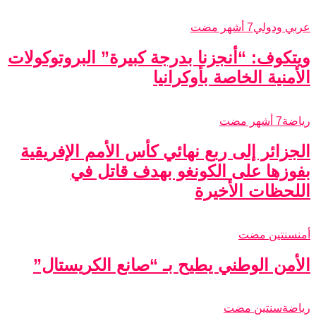
عربي ودولي
7 أشهر مضت
ويتكوف: “أنجزنا بدرجة كبيرة” البروتوكولات
الأمنية الخاصة بأوكرانيا
رياضة
7 أشهر مضت
الجزائر إلى ربع نهائي كأس الأمم الإفريقية
بفوزها على الكونغو بهدف قاتل في
اللحظات الأخيرة
أمن
سنتين مضت
الأمن الوطني يطيح بـ “صانع الكريستال”
رياضة
سنتين مضت