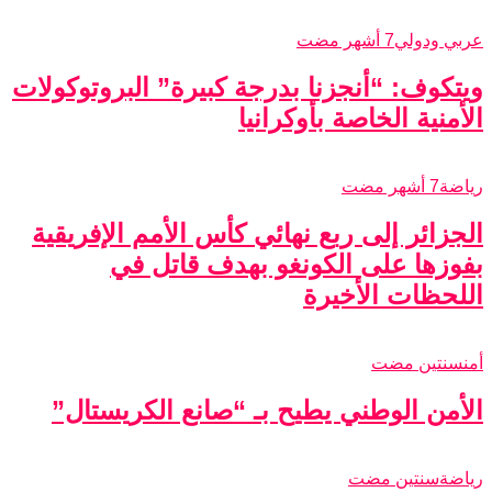
عربي ودولي
7 أشهر مضت
ويتكوف: “أنجزنا بدرجة كبيرة” البروتوكولات
الأمنية الخاصة بأوكرانيا
رياضة
7 أشهر مضت
الجزائر إلى ربع نهائي كأس الأمم الإفريقية
بفوزها على الكونغو بهدف قاتل في
اللحظات الأخيرة
أمن
سنتين مضت
الأمن الوطني يطيح بـ “صانع الكريستال”
رياضة
سنتين مضت