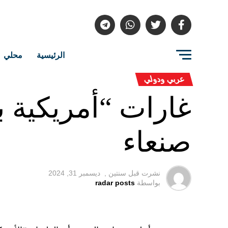
الرئيسية
محلي
عربي ودولي
غارات “أمريكية ب
صنعاء
نشرت قبل
سنتين ,
ديسمبر 31, 2024
بواسطة
radar posts