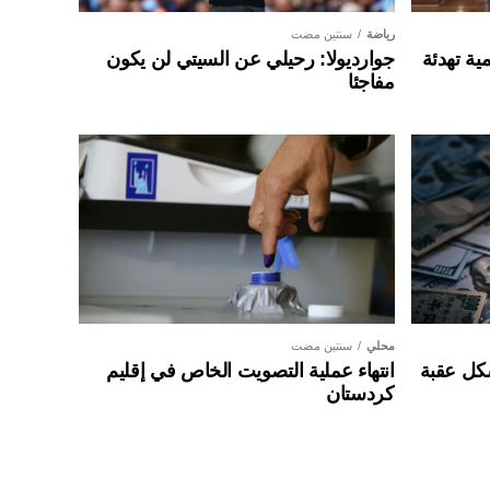
رياضة
سنتين مضت
ية تهدئة
جوارديولا: رحيلي عن السيتي لن يكون
مفاجئا
محلي
سنتين مضت
شكل عقبة
انتهاء عملية التصويت الخاص في إقليم
كردستان