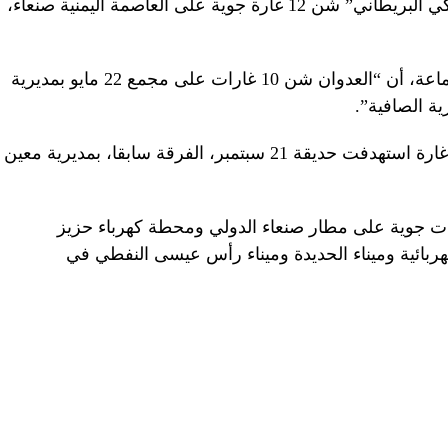
أعلنت جماعة الحوثي أن الطيران “الأميركي البريطاني” شن 12 غارة جوية على العاصمة اليمنية صنعاء،
وذكرت قناة المسيرة الفضائية التابعة للجماعة، أن “العدوان شن 10 غارات على مجمع 22 مايو بمديرية
ة الصافية”.
كما أشارت إلى أن “العدوان شن الجمعة غارة استهدفت حديقة 21 سبتمبر، الفرقة سابقا، بمديرية معين
 جوية على مطار صنعاء الدولي ومحطة كهرباء حزيز
بائية وميناء الحديدة وميناء رأس عيسى النفطي في