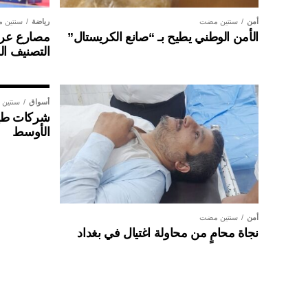
أمن
سنتين مضت
رياضة
سنتين 
الأمن الوطني يطيح بـ “صانع الكريستال”
مصارع عراق
التصنيف ال
أسواق
سنتين
شركات طير
الأوسط
أمن
سنتين مضت
نجاة محامٍ من محاولة اغتيال في بغداد