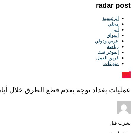
radar post
الرئيسية
محلي
أمن
أسواق
عربي ودولي
رياضة
إنفوغرافيك
فريق العمل
منوعات
أمن
عمليات بغداد توجه بعدم قطع الطرق خلال أيام
نشرت قبل