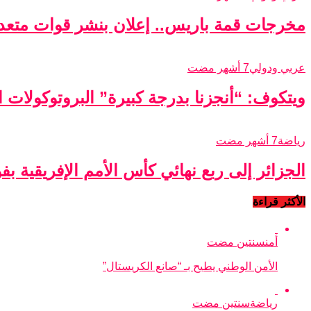
مخرجات قمة باريس.. إعلان بنشر قوات متعدد
عربي ودولي
7 أشهر مضت
ويتكوف: “أنجزنا بدرجة كبيرة” البروتوكولات الأ
رياضة
7 أشهر مضت
الجزائر إلى ربع نهائي كأس الأمم الإفريقية ب
الأكثر قراءة
أمن
سنتين مضت
الأمن الوطني يطيح بـ “صانع الكريستال”
رياضة
سنتين مضت