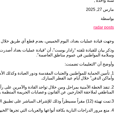
سنة واحدة ,
مارس 27, 2025
بواسطة
radar posts
وجهت قيادة عمليات بغداد، اليوم الخميس، بعدم قطع أي طريق خلال أي
وذكر بيان للقيادة تلقته “رادار بوست”، أن “قيادة عمليات بغداد أصدرت
وسلامة المواطنين في عموم مناطق العاصمة”.
وأوضح أن “التعليمات تضمنت: ‏
‏1.‏ تأمين الحماية للمواطنين والعتبات المقدسة ودور العبادة وكذلك ا
وأماكن الدفن” ‏خلال أيام عيد الفطر المبارك. ‏
‏2.‏ تنفذ الخطة الأمنية بمراحل ومن خلال تواجد القادة والآمرين على
المناطقي ‏لملاحقة الخارجين عن القانون وعصابات الجريمة المنظمة وال