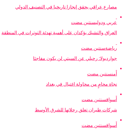
مصارع عراقي يحقق إنجازا تاريخيا في التصنيف الدولي
عربي ودولي
سنتين مضت
العراق والتشيك يؤكدان على أهمية تهدئة التوترات في المنطقة
رياضة
سنتين مضت
جوارديولا: رحيلي عن السيتي لن يكون مفاجئا
أمن
سنتين مضت
نجاة محامٍ من محاولة اغتيال في بغداد
أسواق
سنتين مضت
شركات طيران تعلق رحلاتها للشرق الأوسط
أسواق
سنتين مضت