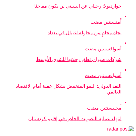
جوارديولا: رحيلي عن السيتي لن يكون مفاجئا
أمن
سنتين مضت
نجاة محامٍ من محاولة اغتيال في بغداد
أسواق
سنتين مضت
شركات طيران تعلق رحلاتها للشرق الأوسط
أسواق
سنتين مضت
النقد الدولي: النمو المنخفض يشكل عقبة أمام الاقتصاد
العالمي
محلي
سنتين مضت
انتهاء عملية التصويت الخاص في إقليم كردستان