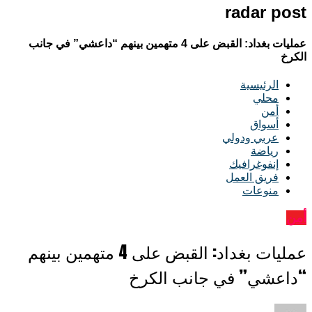
radar post
عمليات بغداد: القبض على 4 متهمين بينهم “داعشي” في جانب
الكرخ
الرئيسية
محلي
أمن
أسواق
عربي ودولي
رياضة
إنفوغرافيك
فريق العمل
منوعات
أمن
عمليات بغداد: القبض على 4 متهمين بينهم
“داعشي” في جانب الكرخ