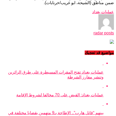
ضمن مناطق (الشيحة، ابو غريب/خرنابات).
عمليات بغداد
radar posts
مواضيع قد تعجبك
عمليات بغداد تفتح المقرات المسيطرة على طرق الزائرين
وتنشر مفارز الشرطة
عمليات بغداد: القبض على 70 مخالفا لشروط الإقامة
بينهم “قاتل هارب”.. الإطاحة بـ9 متهمين بقضايا مختلفة في