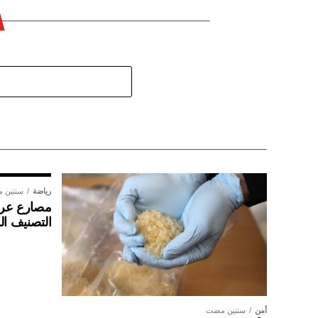
رياضة
سنتين 
مصارع عراق
التصنيف ال
أمن
سنتين مضت