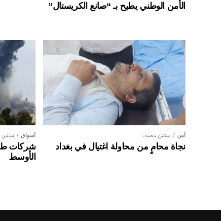
الأمن الوطني يطيح بـ “صانع الكريستال”
أمن
سنتين مضت
أسواق
سنتين
نجاة محامٍ من محاولة اغتيال في بغداد
شركات طير
الأوسط