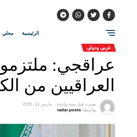
الرئيسية
محلي
عربي ودولي
عراقجي: ملتزمون
العراقيين من الكه
نشرت قبل
سنة واحدة ,
مارس 11, 2025
بواسطة
radar posts