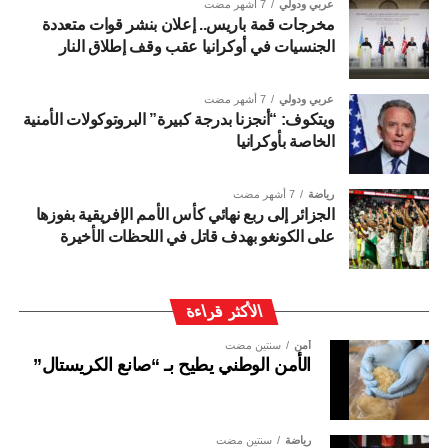
عربي ودولي
7 أشهر مضت
مخرجات قمة باريس.. إعلان بنشر قوات متعددة
الجنسيات في أوكرانيا عقب وقف إطلاق النار
عربي ودولي
7 أشهر مضت
ويتكوف: “أنجزنا بدرجة كبيرة” البروتوكولات الأمنية
الخاصة بأوكرانيا
رياضة
7 أشهر مضت
الجزائر إلى ربع نهائي كأس الأمم الإفريقية بفوزها
على الكونغو بهدف قاتل في اللحظات الأخيرة
الأكثر قراءة
أمن
سنتين مضت
الأمن الوطني يطيح بـ “صانع الكريستال”
رياضة
سنتين مضت