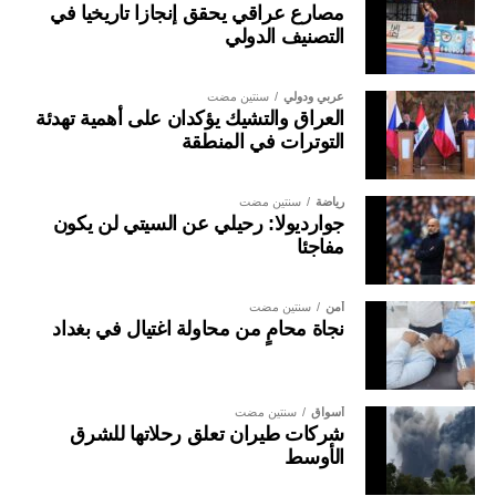
مصارع عراقي يحقق إنجازا تاريخيا في
التصنيف الدولي
عربي ودولي
سنتين مضت
العراق والتشيك يؤكدان على أهمية تهدئة
التوترات في المنطقة
رياضة
سنتين مضت
جوارديولا: رحيلي عن السيتي لن يكون
مفاجئا
أمن
سنتين مضت
نجاة محامٍ من محاولة اغتيال في بغداد
أسواق
سنتين مضت
شركات طيران تعلق رحلاتها للشرق
الأوسط