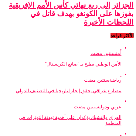
الجزائر إلى ربع نهائي كأس الأمم الإفريقية
بفوزها على الكونغو بهدف قاتل في
اللحظات الأخيرة
الأكثر قراءة
أمن
سنتين مضت
الأمن الوطني يطيح بـ “صانع الكريستال”
رياضة
سنتين مضت
مصارع عراقي يحقق إنجازا تاريخيا في التصنيف الدولي
عربي ودولي
سنتين مضت
العراق والتشيك يؤكدان على أهمية تهدئة التوترات في
المنطقة