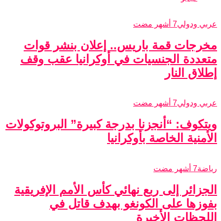
عربي ودولي
7 أشهر مضت
مخرجات قمة باريس.. إعلان بنشر قوات
متعددة الجنسيات في أوكرانيا عقب وقف
إطلاق النار
عربي ودولي
7 أشهر مضت
ويتكوف: “أنجزنا بدرجة كبيرة” البروتوكولات
الأمنية الخاصة بأوكرانيا
رياضة
7 أشهر مضت
الجزائر إلى ربع نهائي كأس الأمم الإفريقية
بفوزها على الكونغو بهدف قاتل في
اللحظات الأخيرة