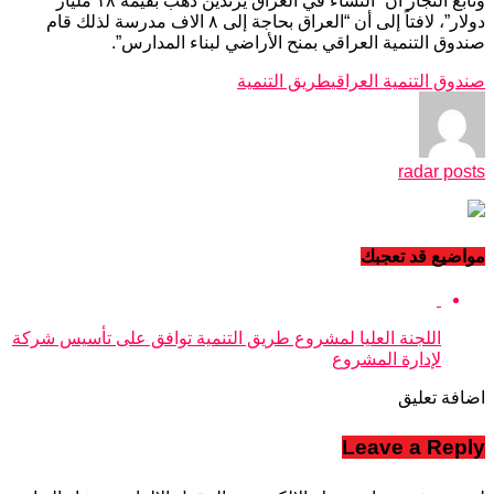
وتابع النجار أن “النساء في العراق يرتدين ذهب بقيمة ١٨ مليار
دولار”، لافتاً إلى أن “العراق بحاجة إلى ٨ الاف مدرسة لذلك قام
صندوق التنمية العراقي بمنح الأراضي لبناء المدارس”.
صندوق التنمية العراقي
طريق التنمية
radar posts
مواضيع قد تعجبك
اللجنة العليا لمشروع طريق التنمية توافق على تأسيس شركة
لإدارة المشروع
اضافة تعليق
Leave a Reply