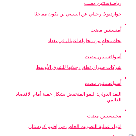
رياضة
سنتين مضت
جوارديولا: رحيلي عن السيتي لن يكون مفاجئا
أمن
سنتين مضت
نجاة محامٍ من محاولة اغتيال في بغداد
أسواق
سنتين مضت
شركات طيران تعلق رحلاتها للشرق الأوسط
أسواق
سنتين مضت
النقد الدولي: النمو المنخفض يشكل عقبة أمام الاقتصاد
العالمي
محلي
سنتين مضت
انتهاء عملية التصويت الخاص في إقليم كردستان