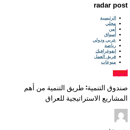
radar post
الرئيسية
محلي
أمن
أسواق
عربي ودولي
رياضة
إنفوغرافيك
فريق العمل
منوعات
أسواق
صندوق التنمية: طريق التنمية من أهم
المشاريع الاستراتيجية للعراق