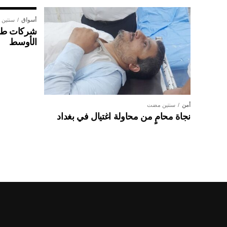
أسواق
سنتين
شركات طير
الأوسط
أمن
سنتين مضت
نجاة محامٍ من محاولة اغتيال في بغداد