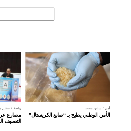
أمن
سنتين مضت
رياضة
سنتين 
الأمن الوطني يطيح بـ “صانع الكريستال”
مصارع عراق
التصنيف ال