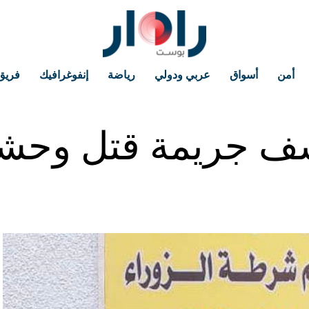
أمن
أسواق
عربي ودولي
رياضة
إنفوغرافيك
فريق
 جريمة قتل وحشية