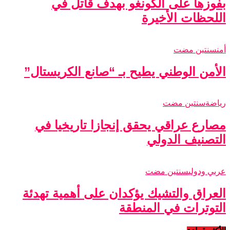
بفوزها على الكونغو بهدف قاتل في
اللحظات الأخيرة
أمن
سنتين مضت
الأمن الوطني يطيح بـ “صانع الكريستال”
رياضة
سنتين مضت
مصارع عراقي يحقق إنجازا تاريخيا في
التصنيف الدولي
عربي ودولي
سنتين مضت
العراق والتشيك يؤكدان على أهمية تهدئة
التوترات في المنطقة