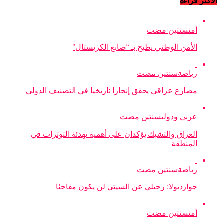
الأكثر قراءة
أمن
سنتين مضت
الأمن الوطني يطيح بـ “صانع الكريستال”
رياضة
سنتين مضت
مصارع عراقي يحقق إنجازا تاريخيا في التصنيف الدولي
عربي ودولي
سنتين مضت
العراق والتشيك يؤكدان على أهمية تهدئة التوترات في
المنطقة
رياضة
سنتين مضت
جوارديولا: رحيلي عن السيتي لن يكون مفاجئا
أمن
سنتين مضت