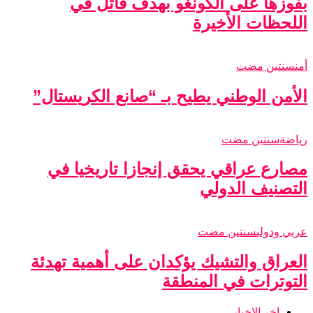
بفوزها على الكونغو بهدف قاتل في
اللحظات الأخيرة
أمن
سنتين مضت
الأمن الوطني يطيح بـ “صانع الكريستال”
رياضة
سنتين مضت
مصارع عراقي يحقق إنجازا تاريخيا في
التصنيف الدولي
عربي ودولي
سنتين مضت
العراق والتشيك يؤكدان على أهمية تهدئة
التوترات في المنطقة
اخر الاخبار