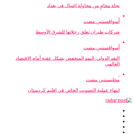
نجاة محامٍ من محاولة اغتيال في بغداد
أسواق
سنتين مضت
شركات طيران تعلق رحلاتها للشرق الأوسط
أسواق
سنتين مضت
النقد الدولي: النمو المنخفض يشكل عقبة أمام الاقتصاد
العالمي
محلي
سنتين مضت
انتهاء عملية التصويت الخاص في إقليم كردستان