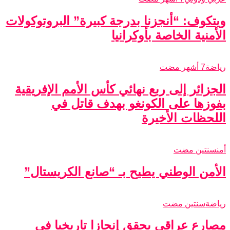
ويتكوف: “أنجزنا بدرجة كبيرة” البروتوكولات
الأمنية الخاصة بأوكرانيا
رياضة
7 أشهر مضت
الجزائر إلى ربع نهائي كأس الأمم الإفريقية
بفوزها على الكونغو بهدف قاتل في
اللحظات الأخيرة
أمن
سنتين مضت
الأمن الوطني يطيح بـ “صانع الكريستال”
رياضة
سنتين مضت
مصارع عراقي يحقق إنجازا تاريخيا في