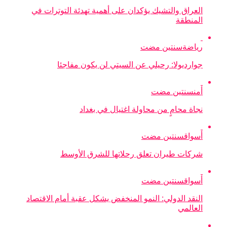
العراق والتشيك يؤكدان على أهمية تهدئة التوترات في
المنطقة
رياضة
سنتين مضت
جوارديولا: رحيلي عن السيتي لن يكون مفاجئا
أمن
سنتين مضت
نجاة محامٍ من محاولة اغتيال في بغداد
أسواق
سنتين مضت
شركات طيران تعلق رحلاتها للشرق الأوسط
أسواق
سنتين مضت
النقد الدولي: النمو المنخفض يشكل عقبة أمام الاقتصاد
العالمي