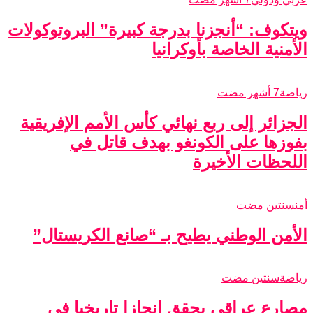
ويتكوف: “أنجزنا بدرجة كبيرة” البروتوكولات
الأمنية الخاصة بأوكرانيا
رياضة
7 أشهر مضت
الجزائر إلى ربع نهائي كأس الأمم الإفريقية
بفوزها على الكونغو بهدف قاتل في
اللحظات الأخيرة
أمن
سنتين مضت
الأمن الوطني يطيح بـ “صانع الكريستال”
رياضة
سنتين مضت
مصارع عراقي يحقق إنجازا تاريخيا في