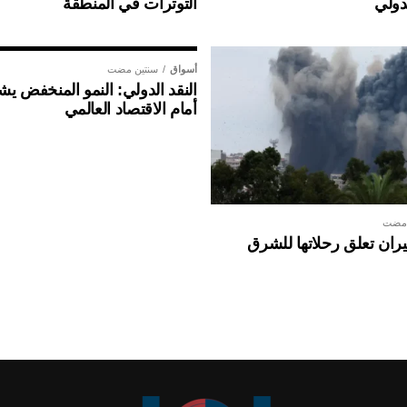
دولي
التوترات في المنطقة
أسواق
سنتين مضت
النقد الدولي: النمو المنخفض ي
أمام الاقتصاد العالمي
 مضت
ان تعلق رحلاتها للشرق