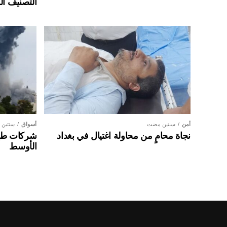
التصنيف ال
أمن
سنتين مضت
أسواق
سنتين
نجاة محامٍ من محاولة اغتيال في بغداد
شركات طير
الأوسط