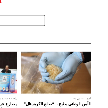
أمن
سنتين مضت
رياضة
سنتين 
الأمن الوطني يطيح بـ “صانع الكريستال”
مصارع عراق