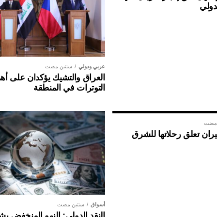
دولي
عربي ودولي
سنتين مضت
العراق والتشيك يؤكدان على أهم
التوترات في المنطقة
 مضت
ان تعلق رحلاتها للشرق
أسواق
سنتين مضت
النقد الدولي: النمو المنخفض ي