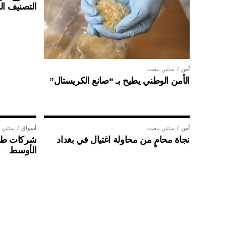
التصنيف ال
أمن
سنتين مضت
الأمن الوطني يطيح بـ “صانع الكريستال”
أمن
سنتين مضت
أسواق
سنتين
نجاة محامٍ من محاولة اغتيال في بغداد
شركات طير
الأوسط