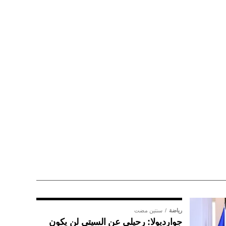
رياضة
سنتين مضت
جوارديولا: رحيلي عن السيتي لن يكون