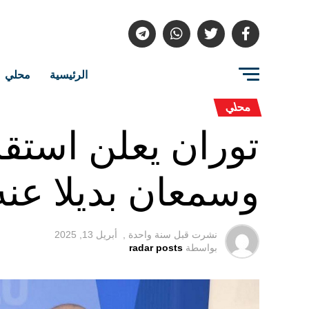
الرئيسية
محلي
محلي
توران يعلن استقال
وسمعان بديلا عنه
نشرت قبل
سنة واحدة ,
أبريل 13, 2025
بواسطة
radar posts