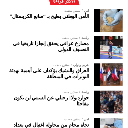
الأكثر قراءة
أمن
سنتين مضت
الأمن الوطني يطيح بـ “صانع الكريستال”
رياضة
سنتين مضت
مصارع عراقي يحقق إنجازا تاريخيا في
التصنيف الدولي
عربي ودولي
سنتين مضت
العراق والتشيك يؤكدان على أهمية تهدئة
التوترات في المنطقة
رياضة
سنتين مضت
جوارديولا: رحيلي عن السيتي لن يكون
مفاجئا
أمن
سنتين مضت
نجاة محامٍ من محاولة اغتيال في بغداد