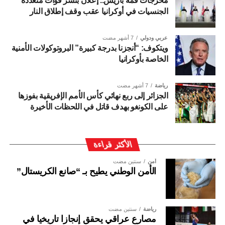
مخرجات قمة باريس.. إعلان بنشر قوات متعددة
الجنسيات في أوكرانيا عقب وقف إطلاق النار
عربي ودولي
7 أشهر مضت
ويتكوف: “أنجزنا بدرجة كبيرة” البروتوكولات الأمنية
الخاصة بأوكرانيا
رياضة
7 أشهر مضت
الجزائر إلى ربع نهائي كأس الأمم الإفريقية بفوزها
على الكونغو بهدف قاتل في اللحظات الأخيرة
الأكثر قراءة
أمن
سنتين مضت
الأمن الوطني يطيح بـ “صانع الكريستال”
رياضة
سنتين مضت
مصارع عراقي يحقق إنجازا تاريخيا في