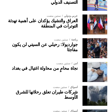
التصنيف الدولي
عربي ودولي
سنتين مضت
العراق والتشيك يؤكدان على أهمية تهدئة
التوترات في المنطقة
رياضة
سنتين مضت
جوارديولا: رحيلي عن السيتي لن يكون
مفاجئا
أمن
سنتين مضت
نجاة محامٍ من محاولة اغتيال في بغداد
أسواق
سنتين مضت
شركات طيران تعلق رحلاتها للشرق
الأوسط
أسواق
سنتين مضت