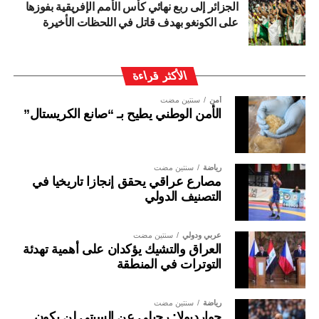
الجزائر إلى ربع نهائي كأس الأمم الإفريقية بفوزها
على الكونغو بهدف قاتل في اللحظات الأخيرة
الأكثر قراءة
أمن
سنتين مضت
الأمن الوطني يطيح بـ “صانع الكريستال”
رياضة
سنتين مضت
مصارع عراقي يحقق إنجازا تاريخيا في
التصنيف الدولي
عربي ودولي
سنتين مضت
العراق والتشيك يؤكدان على أهمية تهدئة
التوترات في المنطقة
رياضة
سنتين مضت
جوارديولا: رحيلي عن السيتي لن يكون