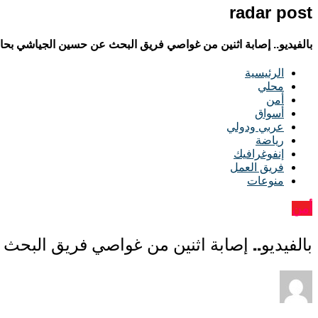
radar post
بالفيديو.. إصابة اثنين من غواصي فريق البحث عن حسين الجياشي بح
الرئيسية
محلي
أمن
أسواق
عربي ودولي
رياضة
إنفوغرافيك
فريق العمل
منوعات
أمن
بالفيديو.. إصابة اثنين من غواصي فريق البح