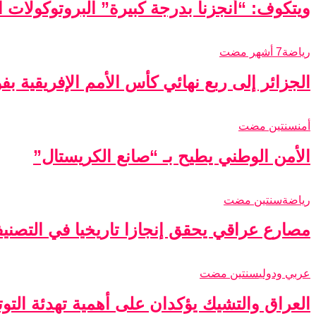
ويتكوف: “أنجزنا بدرجة كبيرة” البروتوكولات الأ
رياضة
7 أشهر مضت
الجزائر إلى ربع نهائي كأس الأمم الإفريقية ب
أمن
سنتين مضت
الأمن الوطني يطيح بـ “صانع الكريستال”
رياضة
سنتين مضت
مصارع عراقي يحقق إنجازا تاريخيا في التصني
عربي ودولي
سنتين مضت
العراق والتشيك يؤكدان على أهمية تهدئة التو