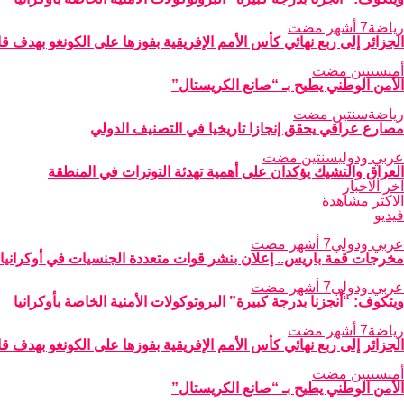
رياضة
7 أشهر مضت
الجزائر إلى ربع نهائي كأس الأمم الإفريقية بفوزها على الكونغو بهدف ق
أمن
سنتين مضت
الأمن الوطني يطيح بـ “صانع الكريستال”
رياضة
سنتين مضت
مصارع عراقي يحقق إنجازا تاريخيا في التصنيف الدولي
عربي ودولي
سنتين مضت
العراق والتشيك يؤكدان على أهمية تهدئة التوترات في المنطقة
اخر الاخبار
الاكثر مشاهدة
فيديو
عربي ودولي
7 أشهر مضت
مخرجات قمة باريس.. إعلان بنشر قوات متعددة الجنسيات في أوكرانيا
عربي ودولي
7 أشهر مضت
ويتكوف: “أنجزنا بدرجة كبيرة” البروتوكولات الأمنية الخاصة بأوكرانيا
رياضة
7 أشهر مضت
الجزائر إلى ربع نهائي كأس الأمم الإفريقية بفوزها على الكونغو بهدف ق
أمن
سنتين مضت
الأمن الوطني يطيح بـ “صانع الكريستال”