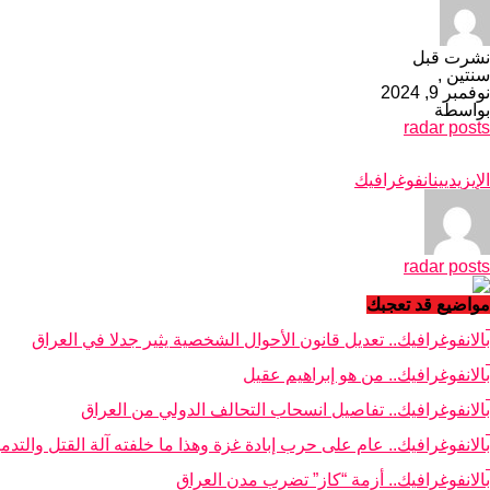
نشرت قبل
سنتين ,
نوفمبر 9, 2024
بواسطة
radar posts
الإيزيديين
انفوغرافيك
radar posts
مواضيع قد تعجبك
بالانفوغرافيك.. تعديل قانون الأحوال الشخصية يثير جدلا في العراق
بالانفوغرافيك.. من هو إبراهيم عقيل
بالانفوغرافيك.. تفاصيل انسحاب التحالف الدولي من العراق
بالانفوغرافيك.. عام على حرب إبادة غزة وهذا ما خلفته آلة القتل والتدمير
بالانفوغرافيك.. أزمة “كاز” تضرب مدن العراق