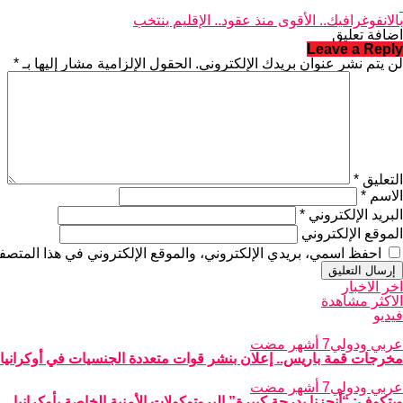
بالانفوغرافيك.. الأقوى منذ عقود.. الإقليم ينتخب
اضافة تعليق
Leave a Reply
لن يتم نشر عنوان بريدك الإلكتروني.
الحقول الإلزامية مشار إليها بـ
*
التعليق
*
الاسم
*
البريد الإلكتروني
*
الموقع الإلكتروني
احفظ اسمي، بريدي الإلكتروني، والموقع الإلكتروني في هذا المتصفح
اخر الاخبار
الاكثر مشاهدة
فيديو
عربي ودولي
7 أشهر مضت
مخرجات قمة باريس.. إعلان بنشر قوات متعددة الجنسيات في أوكرانيا
عربي ودولي
7 أشهر مضت
ويتكوف: “أنجزنا بدرجة كبيرة” البروتوكولات الأمنية الخاصة بأوكرانيا