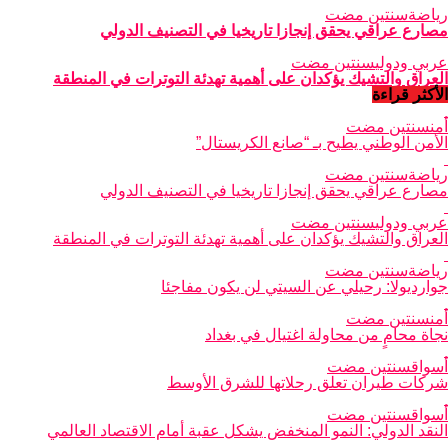
رياضة
سنتين مضت
مصارع عراقي يحقق إنجازا تاريخيا في التصنيف الدولي
عربي ودولي
سنتين مضت
العراق والتشيك يؤكدان على أهمية تهدئة التوترات في المنطقة
الأكثر قراءة
أمن
سنتين مضت
الأمن الوطني يطيح بـ “صانع الكريستال”
رياضة
سنتين مضت
مصارع عراقي يحقق إنجازا تاريخيا في التصنيف الدولي
عربي ودولي
سنتين مضت
العراق والتشيك يؤكدان على أهمية تهدئة التوترات في المنطقة
رياضة
سنتين مضت
جوارديولا: رحيلي عن السيتي لن يكون مفاجئا
أمن
سنتين مضت
نجاة محامٍ من محاولة اغتيال في بغداد
أسواق
سنتين مضت
شركات طيران تعلق رحلاتها للشرق الأوسط
أسواق
سنتين مضت
النقد الدولي: النمو المنخفض يشكل عقبة أمام الاقتصاد العالمي