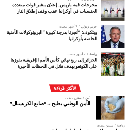
مخرجات قمة باريس.. إعلان بنشر قوات متعددة
الجنسيات في أوكرانيا عقب وقف إطلاق النار
عربي ودولي
7 أشهر مضت
ويتكوف: “أنجزنا بدرجة كبيرة” البروتوكولات الأمنية
الخاصة بأوكرانيا
رياضة
7 أشهر مضت
الجزائر إلى ربع نهائي كأس الأمم الإفريقية بفوزها
على الكونغو بهدف قاتل في اللحظات الأخيرة
الأكثر قراءة
أمن
سنتين مضت
الأمن الوطني يطيح بـ “صانع الكريستال”
رياضة
سنتين مضت