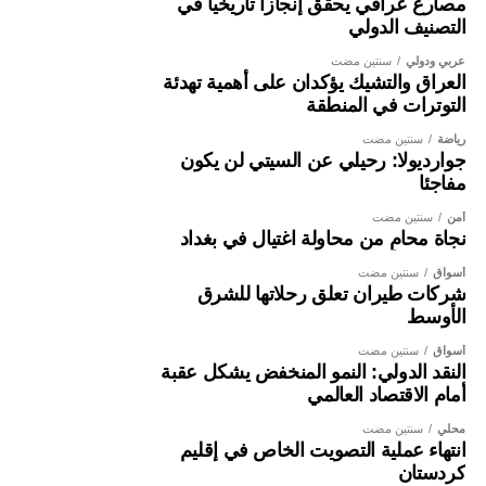
مصارع عراقي يحقق إنجازا تاريخيا في
التصنيف الدولي
عربي ودولي
سنتين مضت
العراق والتشيك يؤكدان على أهمية تهدئة
التوترات في المنطقة
رياضة
سنتين مضت
جوارديولا: رحيلي عن السيتي لن يكون
مفاجئا
أمن
سنتين مضت
نجاة محامٍ من محاولة اغتيال في بغداد
أسواق
سنتين مضت
شركات طيران تعلق رحلاتها للشرق
الأوسط
أسواق
سنتين مضت
النقد الدولي: النمو المنخفض يشكل عقبة
أمام الاقتصاد العالمي
محلي
سنتين مضت
انتهاء عملية التصويت الخاص في إقليم
كردستان