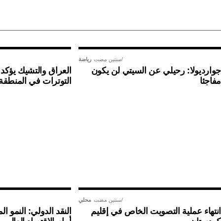
سنتين مضت
رياضة
جوارديولا: رحيلي عن السيتي لن يكون
العراق والتشيك يؤكدا
مفاجئا
التوترات في المنطقة
سنتين مضت
محلي
انتهاء عملية التصويت الخاص في إقليم
النقد الدولي: النمو