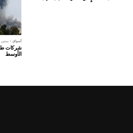
أسواق
سنتين
شركات طير
الأوسط