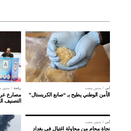
أمن
سنتين مضت
رياضة
سنتين 
الأمن الوطني يطيح بـ “صانع الكريستال”
مصارع عراق
التصنيف ال
أمن
سنتين مضت
نجاة محامٍ من محاولة اغتيال في بغداد