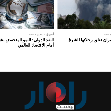
 مضت
أسواق
سنتين مضت
ان تعلق رحلاتها للشرق
النقد الدولي: النمو المنخفض ي
أمام الاقتصاد العالمي