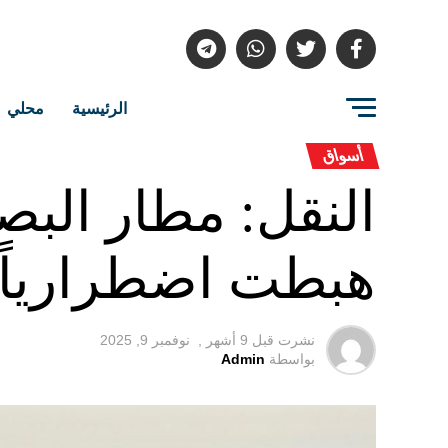
الرئيسية
محلي
أسواق
هبطت اضطرارياً 
نشرت قبل
9 أشهر ,
نوفمبر 9, 2025
بواسطة
Admin