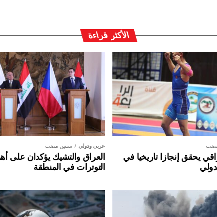
الأكثر قراءة
مضت
عربي ودولي
سنتين مضت
ي يحقق إنجازا تاريخيا في
العراق والتشيك يؤكدان على أهم
دولي
التوترات في المنطقة