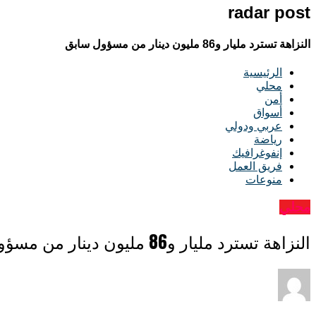
radar post
النزاهة تسترد مليار و86 مليون دينار من مسؤول سابق
الرئيسية
محلي
أمن
أسواق
عربي ودولي
رياضة
إنفوغرافيك
فريق العمل
منوعات
محلي
النزاهة تسترد مليار و86 مليون دينار من مسؤول سابق