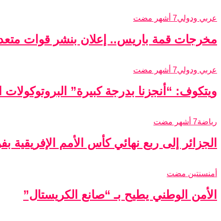
عربي ودولي
7 أشهر مضت
مخرجات قمة باريس.. إعلان بنشر قوات متعدد
عربي ودولي
7 أشهر مضت
ويتكوف: “أنجزنا بدرجة كبيرة” البروتوكولات الأ
رياضة
7 أشهر مضت
الجزائر إلى ربع نهائي كأس الأمم الإفريقية ب
أمن
سنتين مضت
الأمن الوطني يطيح بـ “صانع الكريستال”