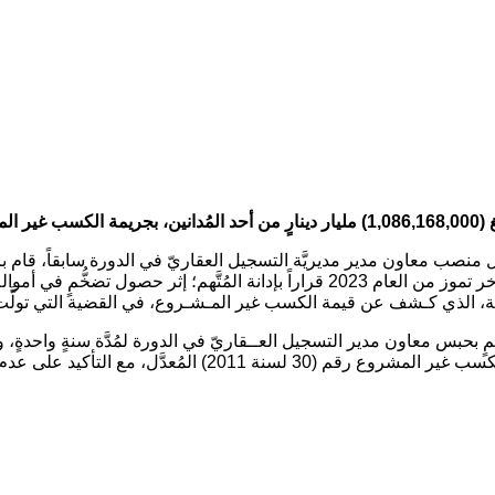
حقه .
ل منصب معاون مدير مديريَّة التسجيل العقاريّ في الدورة سابقاً، قام بردّ
الفساد المركزيَّة بعد مصادقته تمييزاً”، مُبيّـنةً أنَّ “المحكمة أصدرت أواخر تموز من العام
لوقاية، الذي كـشف عن قيمة الكسب غير المـشـروع، في القضية التي تولَّت 
كر أنَّ الهيئة أعلنت مطلع آب من العام 2023 صدور حكمٍ بحبس معاون مدير التسجيل العــقاريّ في الد
استناداً إلى أحكام المادة (19/ثالثاً 19/ رابعاً) من قانون هيئة 