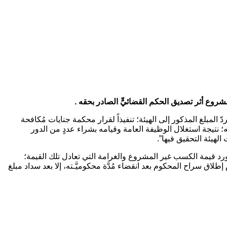
 المبلغ المذكور إلى الهيئة؛ تنفيذاً لقرار محكمة جنايات مُكافحة
 2023 قراراً بإدانة المُتَّهم؛ إثر حصول تضخُّمٍ في أمواله؛ نتيجة استغلال الوظيفة العامة وقيامه بشراء عددٍ من الدور
الهيئة التحقيق فيها”.
ورة لمُدَّة سنةٍ واحدةٍ، ورد قيمة الكسب غير المشروع والغرامة التي تعادل تلك القيمة؛
النزاهة والكسب غير المشروع رقم (30 لسنة 2011) المُعدَّل، مع التأكيد على عدم إطلاق سراح المحكوم بعد انقضاء مُدَّة محكوميَّـته، إلا بعد سداد مبلغ