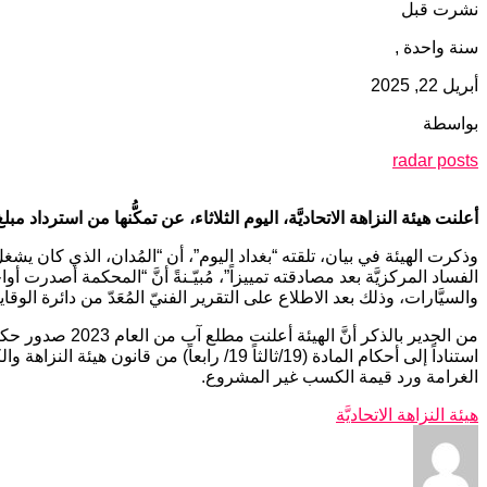
نشرت قبل
سنة واحدة ,
أبريل 22, 2025
بواسطة
radar posts
أعلنت هيئة النزاهة الاتحاديَّة، اليوم الثلاثاء، عن تمكُّنها من استرداد مبلغ (1,086,168,000) مليار دينارٍ من أحد المُدانين، بجريمة الكسب غير المشروع أثر تصديق الحكم القضائيٍّ الصادر ب
وذكرت الهيئة في بيان، تلقته “بغداد اليوم”، أن “المُدان، الذي كان يشغ
والسيَّارات، وذلك بعد الاطلاع على التقرير الفنيّ المُعَدّ من دائرة ا
من الجدير بالذ
الغرامة ورد قيمة الكسب غير المشروع.
هيئة النزاهة الاتحاديَّة