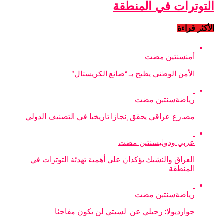
التوترات في المنطقة
الأكثر قراءة
أمن
سنتين مضت
الأمن الوطني يطيح بـ “صانع الكريستال”
رياضة
سنتين مضت
مصارع عراقي يحقق إنجازا تاريخيا في التصنيف الدولي
عربي ودولي
سنتين مضت
العراق والتشيك يؤكدان على أهمية تهدئة التوترات في
المنطقة
رياضة
سنتين مضت
جوارديولا: رحيلي عن السيتي لن يكون مفاجئا