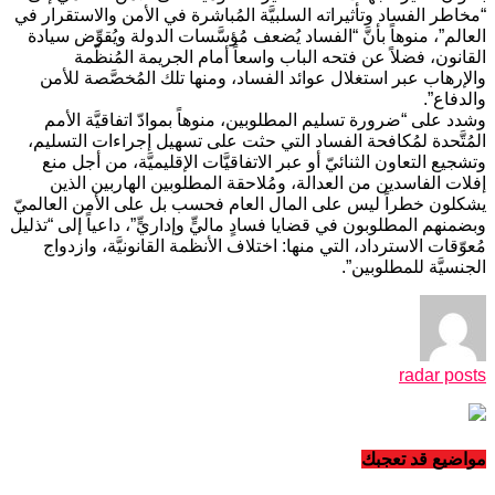
“مخاطر الفساد وتأثيراته السلبيَّة المُباشرة في الأمن والاستقرار في
العالم”، منوهاً بأنَّ “الفساد يُضعف مُؤسَّسات الدولة ويُقوِّض سيادة
القانون، فضلاً عن فتحه الباب واسعاً أمام الجريمة المُنظّمة
والإرهاب عبر استغلال عوائد الفساد، ومنها تلك المُخصَّصة للأمن
والدفاع”.
وشدد على “ضرورة تسليم المطلوبين، منوهاً بموادّ اتفاقيَّة الأمم
المُتَّحدة لمُكافحة الفساد التي حثت على تسهيل إجراءات التسليم،
وتشجيع التعاون الثنائيّ أو عبر الاتفاقيَّات الإقليميَّة، من أجل منع
إفلات الفاسدين من العدالة، ومُلاحقة المطلوبين الهاربين الذين
يشكلون خطراً ليس على المال العام فحسب بل على الأمن العالميّ
وبضمنهم المطلوبون في قضايا فسادٍ ماليٍّ وإداريٍّ”، داعياً إلى “تذليل
مُعوّقات الاسترداد، التي منها: اختلاف الأنظمة القانونيَّة، وازدواج
الجنسيَّة للمطلوبين”.
radar posts
مواضيع قد تعجبك