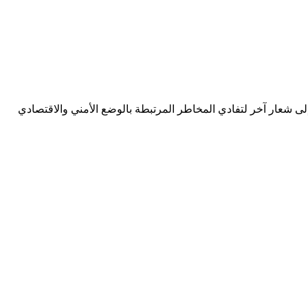
النفط بإيقاف تزويد سوريا بكمية 120 ألف طن شهرياً من النفط الأسود إلى شعار آخر لتفادي المخاطر المرتبطة بالوضع الأمني والاقتصادي