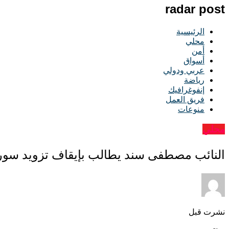
radar post
الرئيسية
محلي
أمن
أسواق
عربي ودولي
رياضة
إنفوغرافيك
فريق العمل
منوعات
محلي
النائب مصطفى سند يطالب بإيقاف تزويد سوريا
نشرت قبل