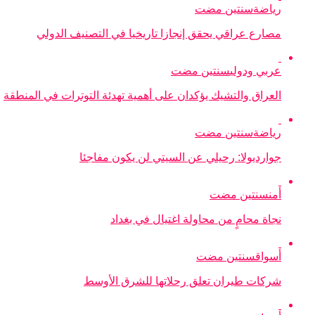
رياضة
سنتين مضت
مصارع عراقي يحقق إنجازا تاريخيا في التصنيف الدولي
عربي ودولي
سنتين مضت
العراق والتشيك يؤكدان على أهمية تهدئة التوترات في المنطقة
رياضة
سنتين مضت
جوارديولا: رحيلي عن السيتي لن يكون مفاجئا
أمن
سنتين مضت
نجاة محامٍ من محاولة اغتيال في بغداد
أسواق
سنتين مضت
شركات طيران تعلق رحلاتها للشرق الأوسط