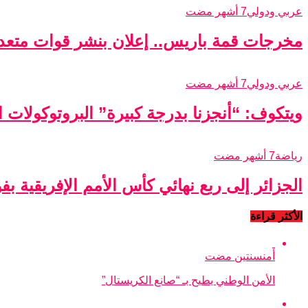
عربي ودولي
7 أشهر مضت
مخرجات قمة باريس.. إعلان بنشر قوات متعدد
عربي ودولي
7 أشهر مضت
ويتكوف: “أنجزنا بدرجة كبيرة” البروتوكولات الأ
رياضة
7 أشهر مضت
الجزائر إلى ربع نهائي كأس الأمم الإفريقية ب
الأكثر قراءة
أمن
سنتين مضت
الأمن الوطني يطيح بـ “صانع الكريستال”