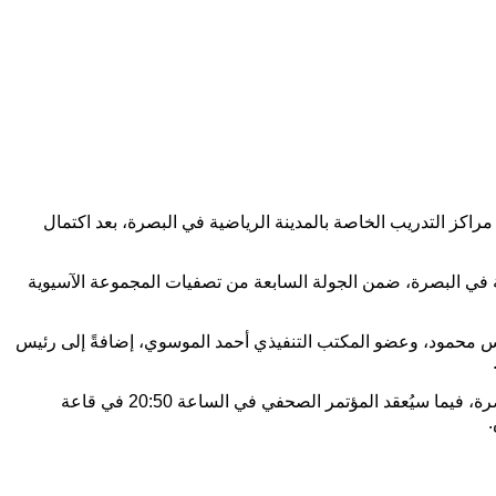
راكز التدريب الخاصة بالمدينة الرياضية في البصرة، بعد اكتمال
التي ستقام يوم الخميس المقبل في تمام الساعة 21:15 ليلاً، على ملعب جذع النخلة في البصرة، ضمن الجولة السابعة من تصفيات المجموعة الآسيوية
يونس محمود، وعضو المكتب التنفيذي أحمد الموسوي، إضافةً إلى رئيس
وفي سياق متصل، من المقرر أن يُعقد يوم غدٍ الأربعاء المؤتمر الفني الخاص بالمباراة في تمام الساعة 15:00 في فندق الموفمبيك بمدينة البصرة، فيما سيُعقد المؤتمر الصحفي في الساعة 20:50 في قاعة