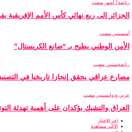
رياضة
7 أشهر مضت
الجزائر إلى ربع نهائي كأس الأمم الإفريقية ب
أمن
سنتين مضت
الأمن الوطني يطيح بـ “صانع الكريستال”
رياضة
سنتين مضت
مصارع عراقي يحقق إنجازا تاريخيا في التصني
عربي ودولي
سنتين مضت
العراق والتشيك يؤكدان على أهمية تهدئة التو
اخر الاخبار
الاكثر مشاهدة
فيديو