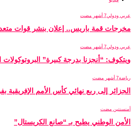
عربي ودولي
7 أشهر مضت
مخرجات قمة باريس.. إعلان بنشر قوات متعدد
عربي ودولي
7 أشهر مضت
ويتكوف: “أنجزنا بدرجة كبيرة” البروتوكولات الأ
رياضة
7 أشهر مضت
الجزائر إلى ربع نهائي كأس الأمم الإفريقية ب
أمن
سنتين مضت
الأمن الوطني يطيح بـ “صانع الكريستال”