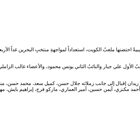
ائبُ الأول علي جبار والنائبُ الثاني يونس محمود، والأعضاء غالب الزام
(26) لاعباً بعد التحاقِ آخر الواصلين زيدان إقبال إلى جانب زملائه جلال حسن، كميل 
 مكنزي، أيمن حسين، أمير العماري، ماركو فرج، إبراهيم بايش، مهن