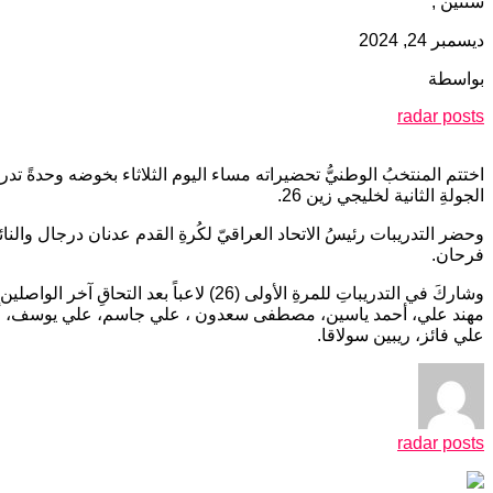
سنتين ,
ديسمبر 24, 2024
بواسطة
radar posts
الجولةِ الثانية لخليجي زين 26.
وحضر التدريبات رئيسُ الاتحاد العراقيّ لكُرةِ القدم عدنان درجال والن
فرحان.
وشاركَ في التدريباتِ للمرةِ الأولى 
مهند علي، أحمد ياسين، مصطفى سعدون ، علي جاسم، علي يوسف، أحمد
علي فائز، ريبين سولاقا.
radar posts