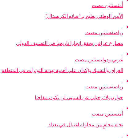
أمن
سنتين مضت
الأمن الوطني يطيح بـ “صانع الكريستال”
رياضة
سنتين مضت
مصارع عراقي يحقق إنجازا تاريخيا في التصنيف الدولي
عربي ودولي
سنتين مضت
العراق والتشيك يؤكدان على أهمية تهدئة التوترات في المنطقة
رياضة
سنتين مضت
جوارديولا: رحيلي عن السيتي لن يكون مفاجئا
أمن
سنتين مضت
نجاة محامٍ من محاولة اغتيال في بغداد