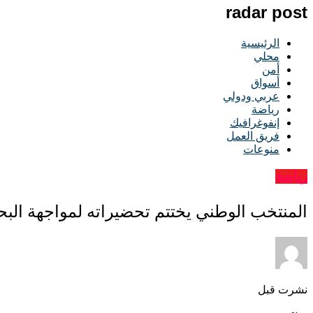
radar post
الرئيسية
محلي
أمن
أسواق
عربي ودولي
رياضة
إنفوغرافيك
فريق العمل
منوعات
رياضة
المنتخب الوطني يختتم تحضيراته لمواجهة البحر
نشرت قبل