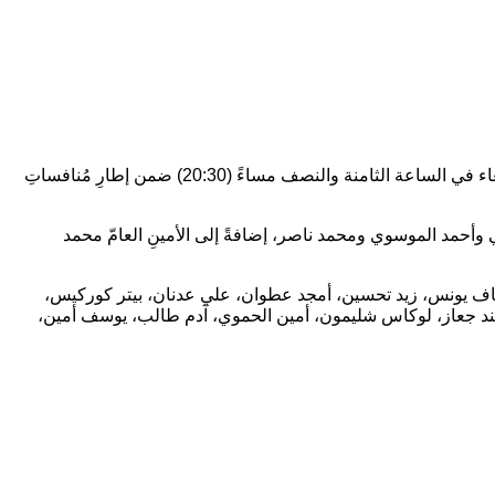
اختتم المنتخبُ الوطنيُّ تحضيراته مساء اليوم الثلاثاء بخوضه وحدةً تدريبيةً احتضنها ملعبُ الكويت، استعداداً لمواجهةِ منتخبِ البحرين غداً الأربعاء في الساعة الثامنة والنصف مساءً (20:30) ضمن إطارِ مُنافساتِ
لي وأحمد الموسوي ومحمد ناصر، إضافةً إلى الأمينِ العامّ محمد
سعد، محمد حسن، مناف يونس، زيد تحسين، أمجد عطوان، علي عدنان، بيتر كوركيس،
د جعاز، لوكاس شليمون، أمين الحموي، آدم طالب، يوسف أمين،